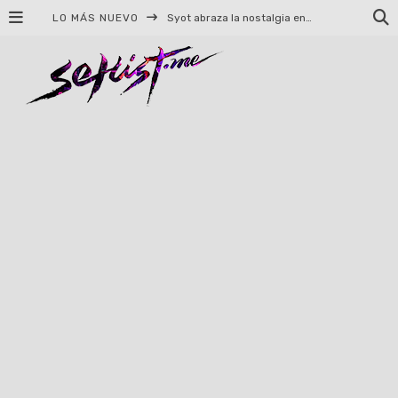
LO MÁS NUEVO
Syot abraza la nostalgia en «Blame», el primer adelanto de su EP debut
Helloween celebrará 40 años de historia con conciertos en Ciudad de México y Guadalajara
El TRI anuncia concierto en el Palacio de los Deportes con Adicto al Rocanrol
Del perreo clásico a la nueva escuela: 5 canciones que queremos escuchar en Dale Mixx 2026
El legado musical de Santa Sabina presente en Guadalajara
Ereb Altor: Los herederos del Epic Viking Metal anuncian su esperada gira por México
#Cine – Star Wars: The Mandalorian and Grogu – Reseña
#Cine – Spider-Man: Un nuevo día – Reseña