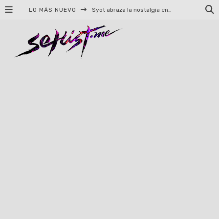
Syot abraza la nostalgia en «Blame», el primer adelanto de su EP debut
LO MÁS NUEVO
Helloween celebrará 40 años de historia con conciertos en Ciudad de México y Guadalajara
El TRI anuncia concierto en el Palacio de los Deportes con Adicto al Rocanrol
Del perreo clásico a la nueva escuela: 5 canciones que queremos escuchar en Dale Mixx 2026
El legado musical de Santa Sabina presente en Guadalajara
Ereb Altor: Los herederos del Epic Viking Metal anuncian su esperada gira por México
#Cine – Star Wars: The Mandalorian and Grogu – Reseña
#Cine – Spider-Man: Un nuevo día – Reseña