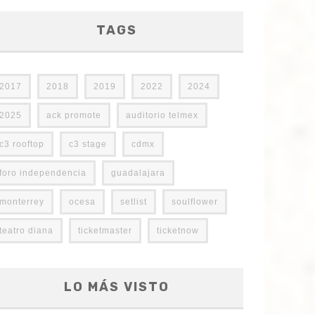
TAGS
2017
2018
2019
2022
2024
2025
ack promote
auditorio telmex
c3 rooftop
c3 stage
cdmx
foro independencia
guadalajara
monterrey
ocesa
setlist
soulflower
teatro diana
ticketmaster
ticketnow
LO MÁS VISTO