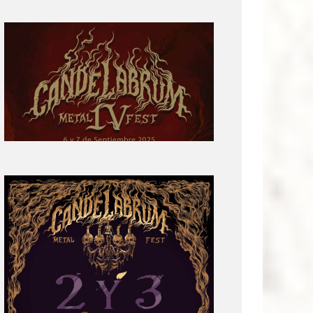
Primera
parte
del
cartel:
Candelabrum
Metal
Fest
Cuarta
Edición
Revelación
de
Cartel:
Candelabrum
Metal
Fest
2022