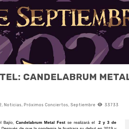
RTEL: CANDELABRUM META
2
,
Noticias
,
Próximos Conciertos
,
Septiembre
33733
el Bajío,
Candelabrum Metal Fest
se realizará el
2 y 3 de
.
Después de que la pandemia le frustrara su debut en 2019 y