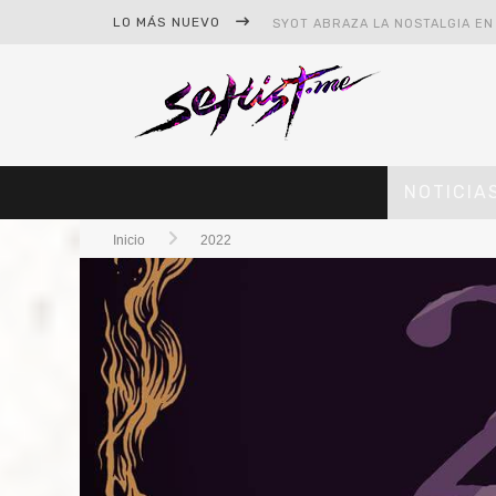
LO MÁS NUEVO
NOTICIA
Inicio
2022
#CINE – STAR WARS: THE MAND
#CINE – SPIDER-MAN: UN NUEV