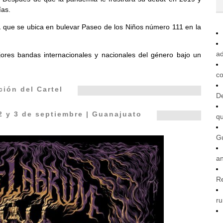
ías.
a
que se ubica en bulevar Paseo de los Niños número 111 en la
ad
ores bandas internacionales y nacionales del género bajo un
co
ión del Cartel
De
2 y 3 de septiembre | Guanajuato
q
G
an
R
ru