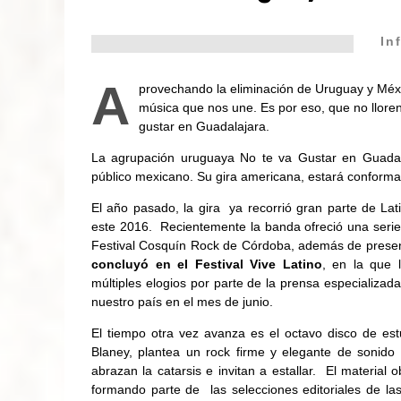
In
A
provechando la eliminación de Uruguay y Méx
música que nos une. Es por eso, que no lloren
gustar en Guadalajara.
La
a
grupación uruguaya
No
te
va
Gustar en Guadal
público mexicano. Su gira
a
mericana, estará conform
El
a
ño pasado, la gira ya recorrió gran parte de La
este 2016. Recientemente la banda ofreció una serie
Festival Cosquín Rock de Córdoba,
a
demás de presen
concluyó en el Festival Vive Latino
, en la que
múltiples elogios por parte de la prensa especializa
nuestro país en el mes de junio.
El tiempo otra vez
a
vanza es el octavo disco de es
Blaney, plantea un rock firme y elegante de sonido
a
brazan la catarsis e invitan
a
estallar. El material o
formando parte de las selecciones editoriales de l