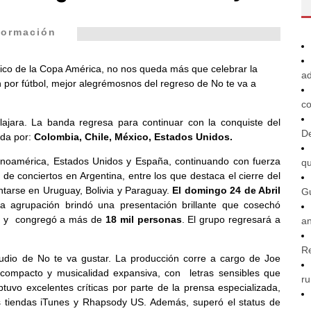
formación
ico de la Copa América, no nos queda más que celebrar la
ad
 por fútbol, mejor alegrémosnos del regreso de No te va a
co
ajara. La banda
regresa para continuar con la conquiste del
De
ada por:
Colombia, Chile, México, Estados Unidos.
tinoamérica, Estados Unidos y Españ
a
, continuando con fuerza
q
 de conciertos en
A
rgentina, entre los que destaca el cierre del
tarse en Uruguay, Bolivia y Paraguay.
El domingo 24 de
A
bril
G
 la
a
grupación brindó una presentación brillante que cosechó
da y congregó
a
más de
18 mil personas
. El grupo regresará
a
an
R
tudio de
No
te
va
gustar
. La producción corre
a
cargo de Joe
 compacto y musicalidad expansiva, con letras sensibles que
ru
btuvo excelentes críticas por parte de la prensa especializada,
as tiendas iTunes y Rhapsody US.
A
demás, superó el status de