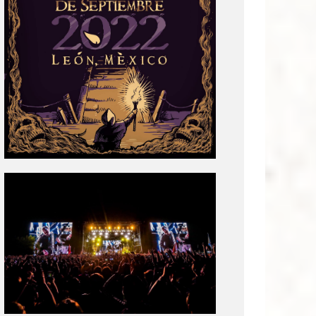
Tecate
Pal
Norte
2020