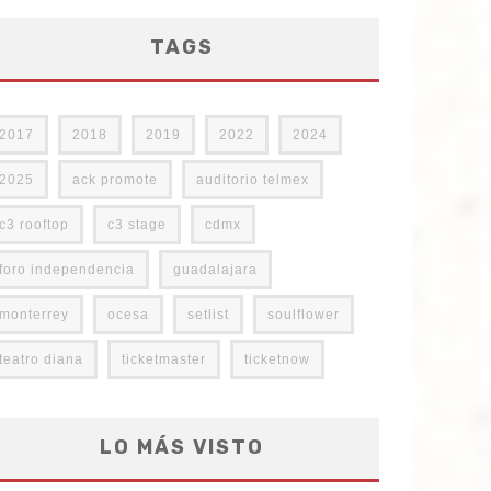
TAGS
2017
2018
2019
2022
2024
2025
ack promote
auditorio telmex
c3 rooftop
c3 stage
cdmx
foro independencia
guadalajara
monterrey
ocesa
setlist
soulflower
teatro diana
ticketmaster
ticketnow
LO MÁS VISTO