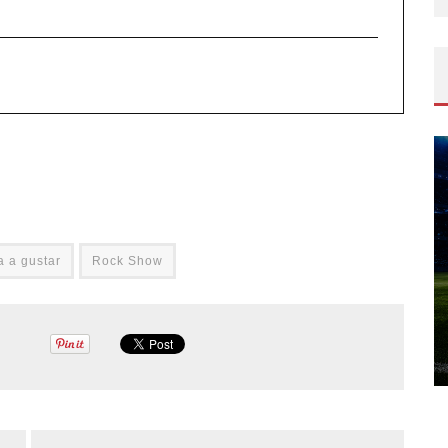
a a gustar
Rock Show