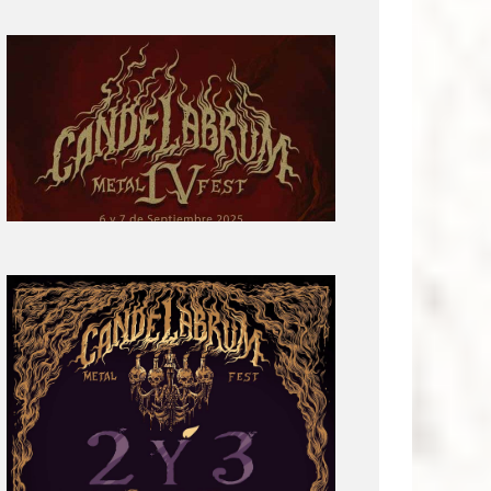
Primera
parte
del
cartel:
Candelabrum
Metal
Fest
Cuarta
Edición
Revelación
de
Cartel:
Candelabrum
Metal
Fest
2022