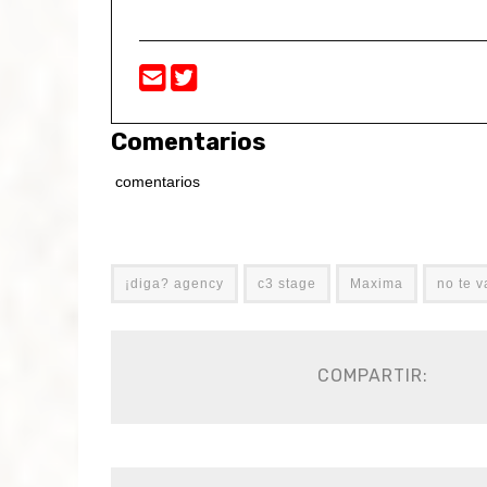
Comentarios
comentarios
¡diga? agency
c3 stage
Maxima
no te v
COMPARTIR: