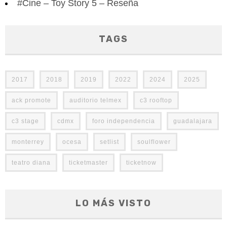
#Cine – Toy Story 5 – Reseña
TAGS
2017
2018
2019
2022
2024
2025
ack promote
auditorio telmex
c3 rooftop
c3 stage
cdmx
foro independencia
guadalajara
monterrey
ocesa
setlist
soulflower
teatro diana
ticketmaster
ticketnow
LO MÁS VISTO