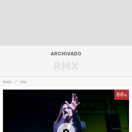
ARCHIVADO
RMX
Inicio
rmx
88
%