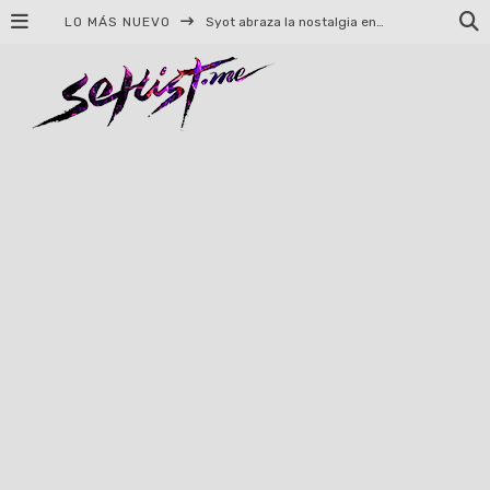
LO MÁS NUEVO
Syot abraza la nostalgia en «Blame», el primer adelanto de su EP debut
Helloween celebrará 40 años de historia con conciertos en Ciudad de México y Guadalajara
El TRI anuncia concierto en el Palacio de los Deportes con Adicto al Rocanrol
Del perreo clásico a la nueva escuela: 5 canciones que queremos escuchar en Dale Mixx 2026
El legado musical de Santa Sabina presente en Guadalajara
Ereb Altor: Los herederos del Epic Viking Metal anuncian su esperada gira por México
#Cine – Star Wars: The Mandalorian and Grogu – Reseña
#Cine – Spider-Man: Un nuevo día – Reseña