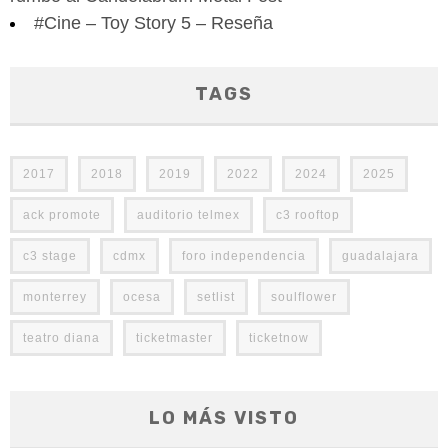
#Cine – Toy Story 5 – Reseña
TAGS
2017
2018
2019
2022
2024
2025
ack promote
auditorio telmex
c3 rooftop
c3 stage
cdmx
foro independencia
guadalajara
monterrey
ocesa
setlist
soulflower
teatro diana
ticketmaster
ticketnow
LO MÁS VISTO