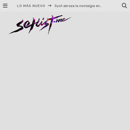
LO MÁS NUEVO
Syot abraza la nostalgia en «Blame», el primer adelanto de su EP debut
Helloween celebrará 40 años de historia con conciertos en Ciudad de México y Guadalajara
El TRI anuncia concierto en el Palacio de los Deportes con Adicto al Rocanrol
Del perreo clásico a la nueva escuela: 5 canciones que queremos escuchar en Dale Mixx 2026
El legado musical de Santa Sabina presente en Guadalajara
Ereb Altor: Los herederos del Epic Viking Metal anuncian su esperada gira por México
#Cine – Star Wars: The Mandalorian and Grogu – Reseña
#Cine – Spider-Man: Un nuevo día – Reseña