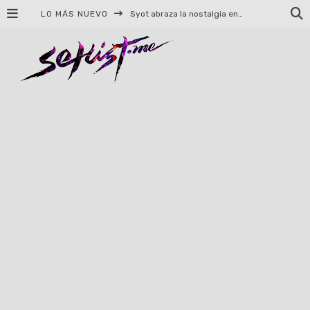
LO MÁS NUEVO
Syot abraza la nostalgia en «Blame», el primer adelanto de su EP debut
Helloween celebrará 40 años de historia con conciertos en Ciudad de México y Guadalajara
El TRI anuncia concierto en el Palacio de los Deportes con Adicto al Rocanrol
Del perreo clásico a la nueva escuela: 5 canciones que queremos escuchar en Dale Mixx 2026
El legado musical de Santa Sabina presente en Guadalajara
Ereb Altor: Los herederos del Epic Viking Metal anuncian su esperada gira por México
#Cine – Star Wars: The Mandalorian and Grogu – Reseña
#Cine – Spider-Man: Un nuevo día – Reseña