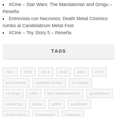
#Cine – Star Wars: The Mandalorian and Grogu –
Reseña
Entrevista con Necronos: Death Metal Cósmico
rumbo al Candelabrum Metal Fest
#Cine – Toy Story 5 – Reseña
TAGS
2017
2018
2019
2022
2024
2025
ack promote
auditorio telmex
c3 rooftop
c3 stage
cdmx
foro independencia
guadalajara
monterrey
ocesa
setlist
soulflower
teatro diana
ticketmaster
ticketnow