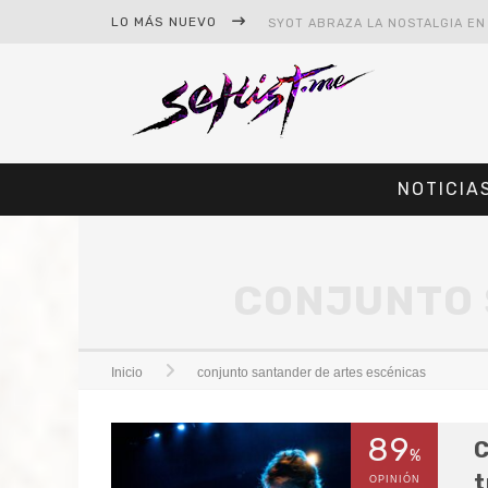
LO MÁS NUEVO
NOTICIA
CONJUNTO 
#CINE – STAR WARS: THE MAND
#CINE – SPIDER-MAN: UN NUEV
Inicio
conjunto santander de artes escénicas
89
C
%
t
OPINIÓN