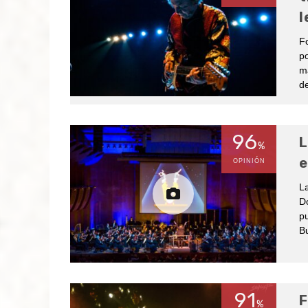
l
Fo
po
m
de
96
L
%
e
OPINIÓN
La
Do
pu
B
91
F
%