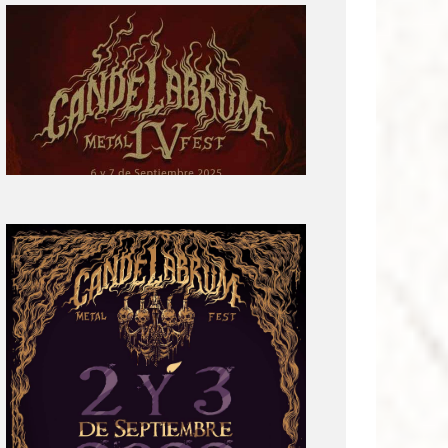
Primera
parte
del
cartel:
Candelabrum
Metal
Fest
Cuarta
Edición
Revelación
de
Cartel:
Candelabrum
Metal
Fest
2022