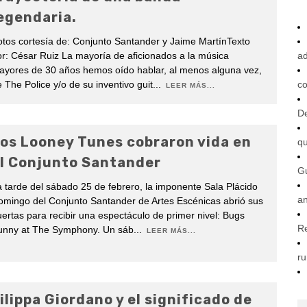
egendaria.
tos cortesía de: Conjunto Santander y Jaime MartínTexto
r: César Ruiz La mayoría de aficionados a la música
ad
ayores de 30 años hemos oído hablar, al menos alguna vez,
 The Police y/o de su inventivo guit
...
co
LEER MÁS...
De
os Looney Tunes cobraron vida en
q
l Conjunto Santander
G
 tarde del sábado 25 de febrero, la imponente Sala Plácido
an
mingo del Conjunto Santander de Artes Escénicas abrió sus
ertas para recibir una espectáculo de primer nivel: Bugs
R
unny at The Symphony. Un sáb
...
LEER MÁS...
ru
ilippa Giordano y el significado de