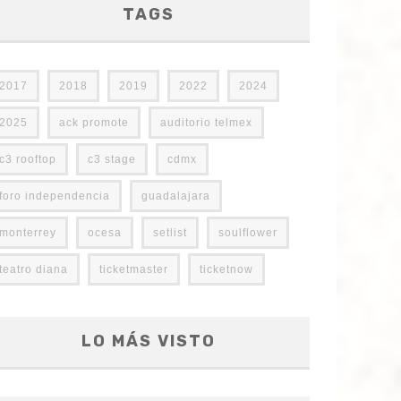
TAGS
2017
2018
2019
2022
2024
2025
ack promote
auditorio telmex
c3 rooftop
c3 stage
cdmx
foro independencia
guadalajara
monterrey
ocesa
setlist
soulflower
teatro diana
ticketmaster
ticketnow
LO MÁS VISTO