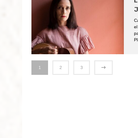
L
J
Ca
el
pa
P
1
2
3