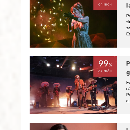
l
OPINIÓN
Po
si
sa
Es
99
P
%
g
OPINIÓN
F
sá
Po
qu