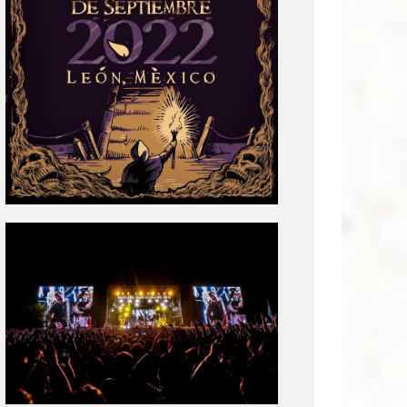
Tecate
Pal
Norte
2020