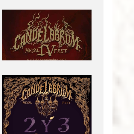
Primera
parte
del
cartel:
Candelabrum
Metal
Fest
Cuarta
Edición
Revelación
de
Cartel:
Candelabrum
Metal
Fest
2022