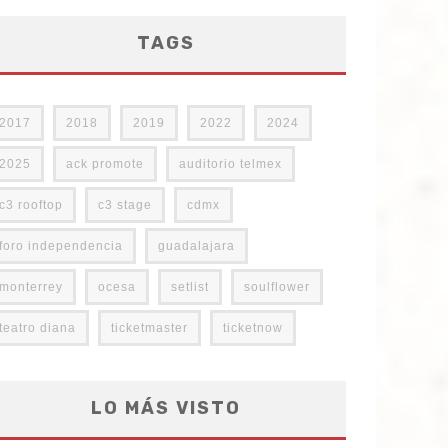
TAGS
2017
2018
2019
2022
2024
2025
ack promote
auditorio telmex
c3 rooftop
c3 stage
cdmx
foro independencia
guadalajara
monterrey
ocesa
setlist
soulflower
teatro diana
ticketmaster
ticketnow
LO MÁS VISTO