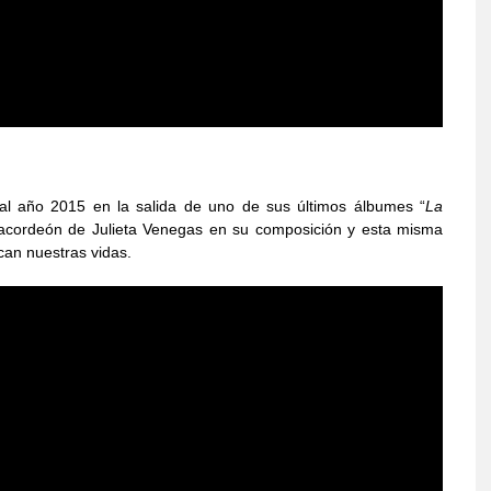
l año 2015 en la salida de uno de sus últimos álbumes “
La
co acordeón de Julieta Venegas en su composición y esta misma
can nuestras vidas.