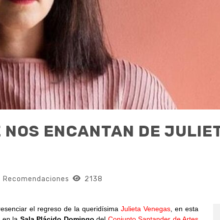
 NOS ENCANTAN DE JULIE
Recomendaciones
2138
esenciar el regreso de la queridísima
Julieta Venegas
, en esta
e en la
Sala Plácido Domingo
del
Conjunto Santander de Artes