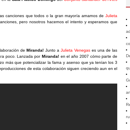
r las canciones que todos o la gran mayoría amamos de
Julieta
canciones, pero nosotros hacemos el intento y esperamos que
ad
co
olaboración de
Miranda!
Junto a
Julieta Venegas
es una de las
De
ara poco. Lanzada por
Miranda!
en el año 2007 cómo parte de
izo más que potencializar la fama y asenso que ya tenían los 3
q
reproducciones de esta colaboración siguen creciendo aun en el
G
an
R
ru