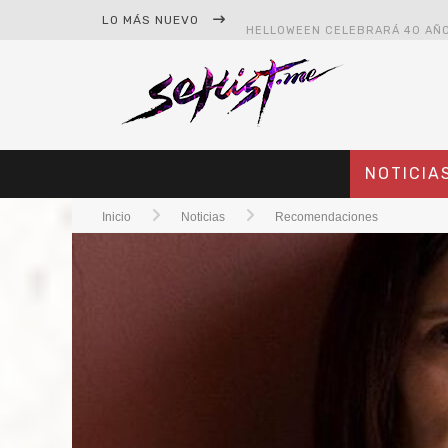
LO MÁS NUEVO
NOTICIA
Inicio
Noticias
Recomendaciones
#CINE – STAR WARS: THE MAND
#CINE – SPIDER-MAN: UN NUEV