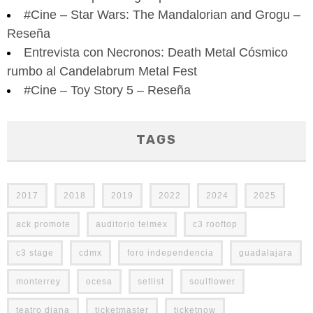
#Cine – Star Wars: The Mandalorian and Grogu –
Reseña
Entrevista con Necronos: Death Metal Cósmico
rumbo al Candelabrum Metal Fest
#Cine – Toy Story 5 – Reseña
TAGS
2017
2018
2019
2022
2024
2025
ack promote
auditorio telmex
c3 rooftop
c3 stage
cdmx
foro independencia
guadalajara
monterrey
ocesa
setlist
soulflower
teatro diana
ticketmaster
ticketnow