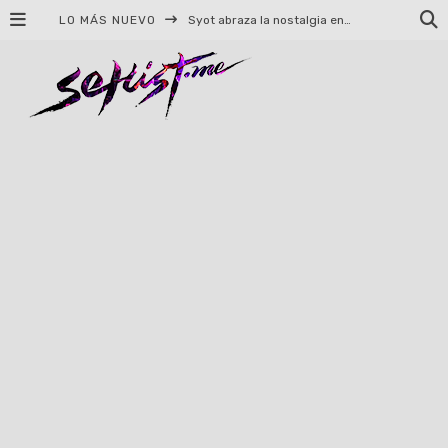
LO MÁS NUEVO
Syot abraza la nostalgia en «Blame», el primer adelanto de su EP debut
Helloween celebrará 40 años de historia con conciertos en Ciudad de México y Guadalajara
El TRI anuncia concierto en el Palacio de los Deportes con Adicto al Rocanrol
Del perreo clásico a la nueva escuela: 5 canciones que queremos escuchar en Dale Mixx 2026
El legado musical de Santa Sabina presente en Guadalajara
Ereb Altor: Los herederos del Epic Viking Metal anuncian su esperada gira por México
#Cine – Star Wars: The Mandalorian and Grogu – Reseña
#Cine – Spider-Man: Un nuevo día – Reseña