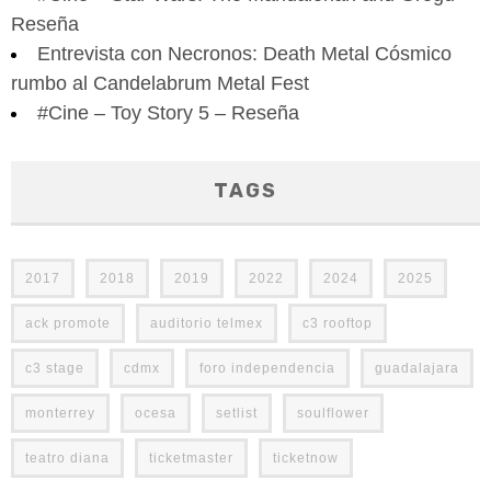
Reseña
Entrevista con Necronos: Death Metal Cósmico
rumbo al Candelabrum Metal Fest
#Cine – Toy Story 5 – Reseña
TAGS
2017
2018
2019
2022
2024
2025
ack promote
auditorio telmex
c3 rooftop
c3 stage
cdmx
foro independencia
guadalajara
monterrey
ocesa
setlist
soulflower
teatro diana
ticketmaster
ticketnow