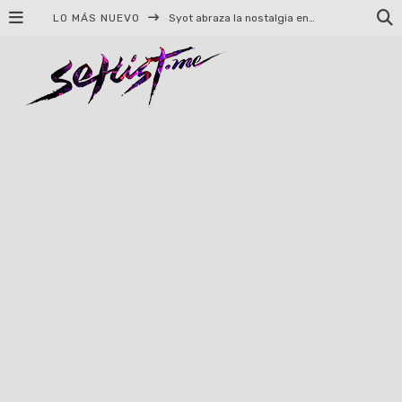
Syot abraza la nostalgia en «Blame», el primer adelanto de su EP debut
LO MÁS NUEVO
Helloween celebrará 40 años de historia con conciertos en Ciudad de México y Guadalajara
El TRI anuncia concierto en el Palacio de los Deportes con Adicto al Rocanrol
Del perreo clásico a la nueva escuela: 5 canciones que queremos escuchar en Dale Mixx 2026
El legado musical de Santa Sabina presente en Guadalajara
Ereb Altor: Los herederos del Epic Viking Metal anuncian su esperada gira por México
#Cine – Star Wars: The Mandalorian and Grogu – Reseña
#Cine – Spider-Man: Un nuevo día – Reseña