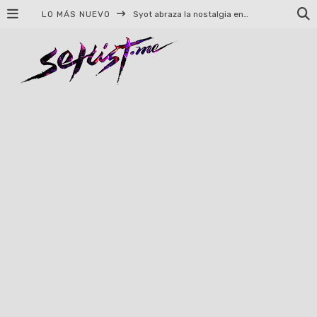
LO MÁS NUEVO
Syot abraza la nostalgia en «Blame», el primer adelanto de su EP debut
Helloween celebrará 40 años de historia con conciertos en Ciudad de México y Guadalajara
El TRI anuncia concierto en el Palacio de los Deportes con Adicto al Rocanrol
Del perreo clásico a la nueva escuela: 5 canciones que queremos escuchar en Dale Mixx 2026
El legado musical de Santa Sabina presente en Guadalajara
Ereb Altor: Los herederos del Epic Viking Metal anuncian su esperada gira por México
#Cine – Star Wars: The Mandalorian and Grogu – Reseña
#Cine – Spider-Man: Un nuevo día – Reseña