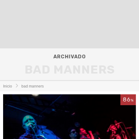
ARCHIVADO
BAD MANNERS
Inicio
bad manners
86
%