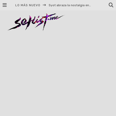
LO MÁS NUEVO
Syot abraza la nostalgia en «Blame», el primer adelanto de su EP debut
Helloween celebrará 40 años de historia con conciertos en Ciudad de México y Guadalajara
El TRI anuncia concierto en el Palacio de los Deportes con Adicto al Rocanrol
Del perreo clásico a la nueva escuela: 5 canciones que queremos escuchar en Dale Mixx 2026
El legado musical de Santa Sabina presente en Guadalajara
Ereb Altor: Los herederos del Epic Viking Metal anuncian su esperada gira por México
#Cine – Star Wars: The Mandalorian and Grogu – Reseña
#Cine – Spider-Man: Un nuevo día – Reseña