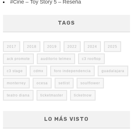
#Cine – Toy Story 5 – Reseña
TAGS
2017
2018
2019
2022
2024
2025
ack promote
auditorio telmex
c3 rooftop
c3 stage
cdmx
foro independencia
guadalajara
monterrey
ocesa
setlist
soulflower
teatro diana
ticketmaster
ticketnow
LO MÁS VISTO