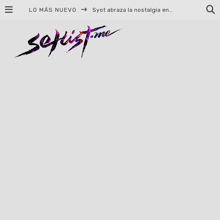
LO MÁS NUEVO
Helloween celebrará 40 años de historia con conciertos en Ciudad de México y Guadalajara
El TRI anuncia concierto en el Palacio de los Deportes con Adicto al Rocanrol
Del perreo clásico a la nueva escuela: 5 canciones que queremos escuchar en Dale Mixx 2026
El legado musical de Santa Sabina presente en Guadalajara
Ereb Altor: Los herederos del Epic Viking Metal anuncian su esperada gira por México
#Cine – Star Wars: The Mandalorian and Grogu – Reseña
#Cine – Spider-Man: Un nuevo día – Reseña