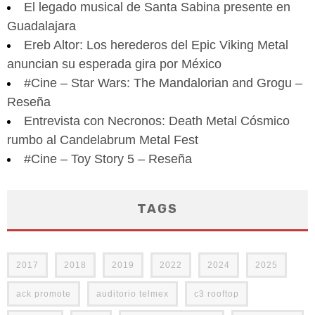
El legado musical de Santa Sabina presente en
Guadalajara
Ereb Altor: Los herederos del Epic Viking Metal
anuncian su esperada gira por México
#Cine – Star Wars: The Mandalorian and Grogu –
Reseña
Entrevista con Necronos: Death Metal Cósmico
rumbo al Candelabrum Metal Fest
#Cine – Toy Story 5 – Reseña
TAGS
2017
2018
2019
2022
2024
2025
ack promote
auditorio telmex
c3 rooftop