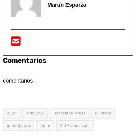
Martín Esparza
Comentarios
comentarios
2025
Acto Live
Backstage Press
c3 stage
guadalajara
Junio
Kid Francescoli