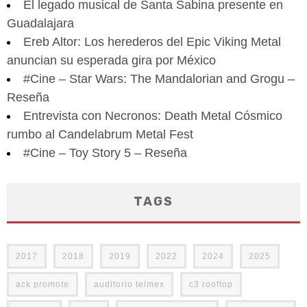
El legado musical de Santa Sabina presente en
Guadalajara
Ereb Altor: Los herederos del Epic Viking Metal
anuncian su esperada gira por México
#Cine – Star Wars: The Mandalorian and Grogu –
Reseña
Entrevista con Necronos: Death Metal Cósmico
rumbo al Candelabrum Metal Fest
#Cine – Toy Story 5 – Reseña
TAGS
2017
2018
2019
2022
2024
2025
ack promote
auditorio telmex
c3 rooftop