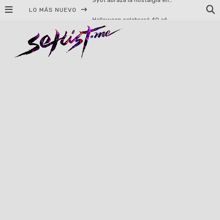
LO MÁS NUEVO
Helloween celebrará 40 años de historia con conciertos en Ciudad de México y Guadalajara
El TRI anuncia concierto en el Palacio de los Deportes con Adicto al Rocanrol
Del perreo clásico a la nueva escuela: 5 canciones que queremos escuchar en Dale Mixx 2026
El legado musical de Santa Sabina presente en Guadalajara
Ereb Altor: Los herederos del Epic Viking Metal anuncian su esperada gira por México
#Cine – Star Wars: The Mandalorian and Grogu – Reseña
#Cine – Spider-Man: Un nuevo día – Reseña
Syot abraza la nostalgia en «Blame», el primer adelanto de su EP debut