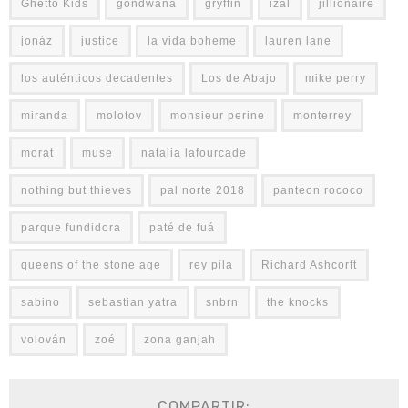
Ghetto Kids
gondwana
gryffin
izal
jillionaire
jonáz
justice
la vida boheme
lauren lane
los auténticos decadentes
Los de Abajo
mike perry
miranda
molotov
monsieur perine
monterrey
morat
muse
natalia lafourcade
nothing but thieves
pal norte 2018
panteon rococo
parque fundidora
paté de fuá
queens of the stone age
rey pila
Richard Ashcorft
sabino
sebastian yatra
snbrn
the knocks
volován
zoé
zona ganjah
COMPARTIR: