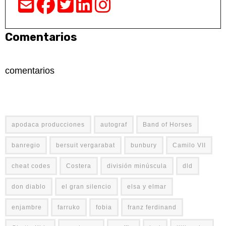
Comentarios
comentarios
apodaca producciones
autograf
Band of Horses
banregio
bersuit vergarabat
bunbury
Camilo VII
cheat codes
Costera
división minúscula
dld
don diablo
el gran silencio
elsa y elmar
enjambre
farruko
fobia
franz ferdinand