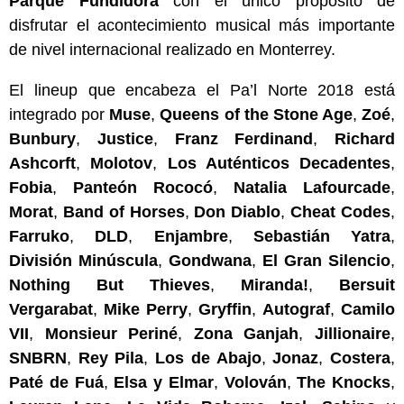
Parque Fundidora
con el único propósito de
disfrutar el acontecimiento musical más importante
de nivel internacional realizado en Monterrey.
El lineup que encabeza el Pa’l Norte 2018 está
integrado por
Muse
,
Queens of the Stone Age
,
Zoé
,
Bunbury
,
Justice
,
Franz Ferdinand
,
Richard
Ashcorft
,
Molotov
,
Los Auténticos Decadentes
,
Fobia
,
Panteón Rococó
,
Natalia Lafourcade
,
Morat
,
Band of Horses
,
Don Diablo
,
Cheat Codes
,
Farruko
,
DLD
,
Enjambre
,
Sebastián Yatra
,
División Minúscula
,
Gondwana
,
El Gran Silencio
,
Nothing But Thieves
,
Miranda!
,
Bersuit
Vergarabat
,
Mike Perry
,
Gryffin
,
Autograf
,
Camilo
VII
,
Monsieur Periné
,
Zona Ganjah
,
Jillionaire
,
SNBRN
,
Rey Pila
,
Los de Abajo
,
Jonaz
,
Costera
,
Paté de Fuá
,
Elsa y Elmar
,
Volován
,
The Knocks
,