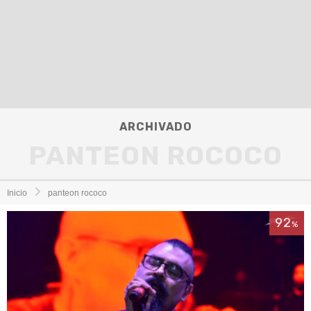
ARCHIVADO
PANTEON ROCOCO
Inicio
panteon rococo
92
%