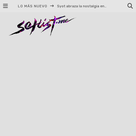
LO MÁS NUEVO
Syot abraza la nostalgia en «Blame», el primer adelanto de su EP debut
Helloween celebrará 40 años de historia con conciertos en Ciudad de México y Guadalajara
El TRI anuncia concierto en el Palacio de los Deportes con Adicto al Rocanrol
Del perreo clásico a la nueva escuela: 5 canciones que queremos escuchar en Dale Mixx 2026
El legado musical de Santa Sabina presente en Guadalajara
Ereb Altor: Los herederos del Epic Viking Metal anuncian su esperada gira por México
#Cine – Star Wars: The Mandalorian and Grogu – Reseña
#Cine – Spider-Man: Un nuevo día – Reseña