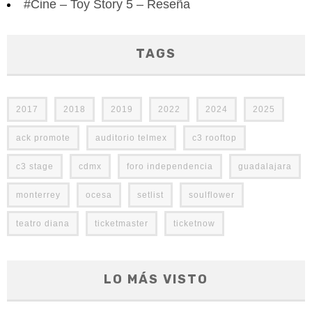
#Cine – Toy Story 5 – Reseña
TAGS
2017
2018
2019
2022
2024
2025
ack promote
auditorio telmex
c3 rooftop
c3 stage
cdmx
foro independencia
guadalajara
monterrey
ocesa
setlist
soulflower
teatro diana
ticketmaster
ticketnow
LO MÁS VISTO