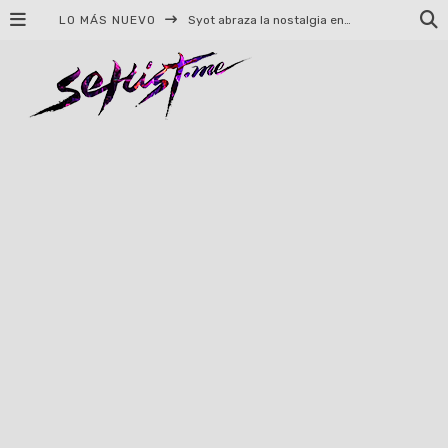
LO MÁS NUEVO
Syot abraza la nostalgia en «Blame», el primer adelanto de su EP debut
Helloween celebrará 40 años de historia con conciertos en Ciudad de México y Guadalajara
El TRI anuncia concierto en el Palacio de los Deportes con Adicto al Rocanrol
Del perreo clásico a la nueva escuela: 5 canciones que queremos escuchar en Dale Mixx 2026
El legado musical de Santa Sabina presente en Guadalajara
Ereb Altor: Los herederos del Epic Viking Metal anuncian su esperada gira por México
#Cine – Star Wars: The Mandalorian and Grogu – Reseña
#Cine – Spider-Man: Un nuevo día – Reseña