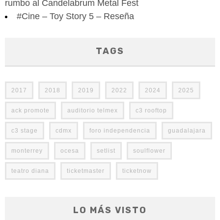
rumbo al Candelabrum Metal Fest
#Cine – Toy Story 5 – Reseña
TAGS
2017
2018
2019
2022
2024
2025
ack promote
auditorio telmex
c3 rooftop
c3 stage
cdmx
foro independencia
guadalajara
monterrey
ocesa
setlist
soulflower
teatro diana
ticketmaster
ticketnow
LO MÁS VISTO