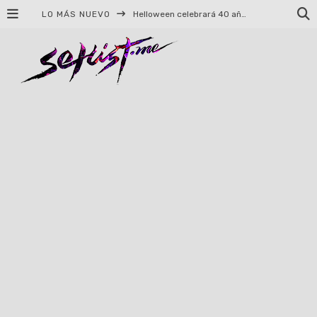
LO MÁS NUEVO
Helloween celebrará 40 años de historia con conciertos en Ciudad de México y Guadalajara
El TRI anuncia concierto en el Palacio de los Deportes con Adicto al Rocanrol
Del perreo clásico a la nueva escuela: 5 canciones que queremos escuchar en Dale Mixx 2026
El legado musical de Santa Sabina presente en Guadalajara
Ereb Altor: Los herederos del Epic Viking Metal anuncian su esperada gira por México
#Cine – Star Wars: The Mandalorian and Grogu – Reseña
#Cine – Spider-Man: Un nuevo día – Reseña
Syot abraza la nostalgia en «Blame», el primer adelanto de su EP debut