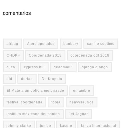
comentarios
airbag
Aterciopelados
bunbury
camilo séptimo
CHDKF
Coordenada 2018
coordenada gdl 2018
cuca
cypress hill
deadmau5
django django
dld
dorian
Dr. Krapula
El Mato a un policía motorizado
enjambre
festival coordenada
fobia
heavysaurios
instituto mexicano del sonido
Jet Jaguar
johnny clarke
jumbo
kase-o
lanza internacional