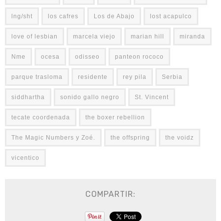
lng/sht
los cafres
Los de Abajo
lost acapulco
love of lesbian
marcela viejo
marian hill
miranda
Nme
ocesa
odisseo
panteon rococo
parque trasloma
residente
rey pila
Serbia
siddhartha
sonido gallo negro
St. Vincent
tecate coordenada
the boxer rebellion
The Magic Numbers y Zoé.
the offspring
the voidz
vicentico
COMPARTIR: