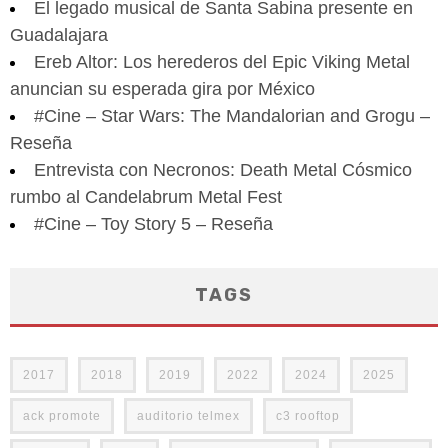
El legado musical de Santa Sabina presente en
Guadalajara
Ereb Altor: Los herederos del Epic Viking Metal
anuncian su esperada gira por México
#Cine – Star Wars: The Mandalorian and Grogu –
Reseña
Entrevista con Necronos: Death Metal Cósmico
rumbo al Candelabrum Metal Fest
#Cine – Toy Story 5 – Reseña
TAGS
2017
2018
2019
2022
2024
2025
ack promote
auditorio telmex
c3 rooftop