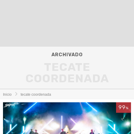
ARCHIVADO
TECATE
COORDENADA
Inicio
tecate coordenada
99
%