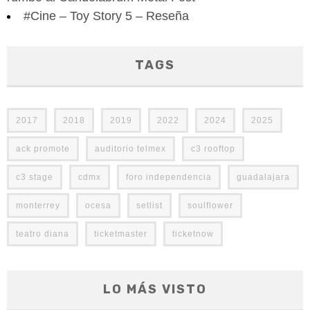
#Cine – Toy Story 5 – Reseña
TAGS
2017
2018
2019
2022
2024
2025
ack promote
auditorio telmex
c3 rooftop
c3 stage
cdmx
foro independencia
guadalajara
monterrey
ocesa
setlist
soulflower
teatro diana
ticketmaster
ticketnow
LO MÁS VISTO