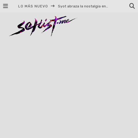
LO MÁS NUEVO
Syot abraza la nostalgia en «Blame», el primer adelanto de su EP debut
Helloween celebrará 40 años de historia con conciertos en Ciudad de México y Guadalajara
El TRI anuncia concierto en el Palacio de los Deportes con Adicto al Rocanrol
Del perreo clásico a la nueva escuela: 5 canciones que queremos escuchar en Dale Mixx 2026
El legado musical de Santa Sabina presente en Guadalajara
Ereb Altor: Los herederos del Epic Viking Metal anuncian su esperada gira por México
#Cine – Star Wars: The Mandalorian and Grogu – Reseña
#Cine – Spider-Man: Un nuevo día – Reseña