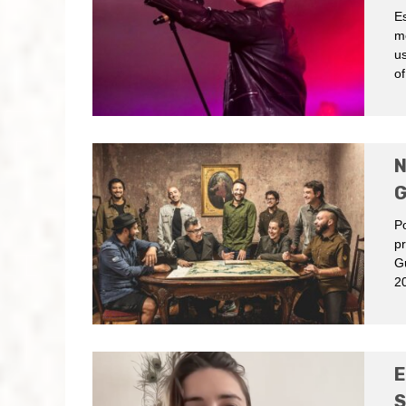
Es
me
us
of
N
G
P
pr
Gu
20
E
S