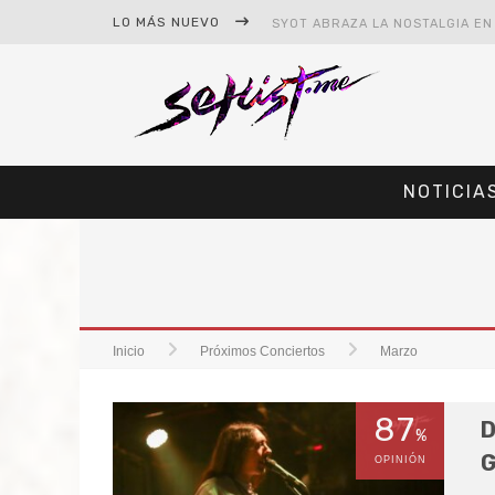
LO MÁS NUEVO
NOTICIA
#CINE – STAR WARS: THE MAND
#CINE – SPIDER-MAN: UN NUEV
Inicio
Próximos Conciertos
Marzo
87
D
%
G
OPINIÓN