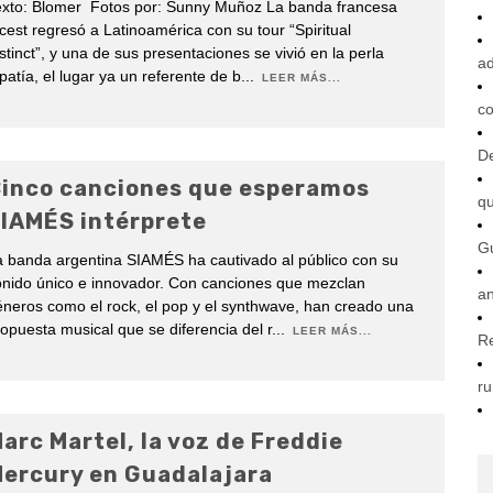
exto: Blomer Fotos por: Sunny Muñoz La banda francesa
cest regresó a Latinoamérica con su tour “Spiritual
stinct”, y una de sus presentaciones se vivió en la perla
ad
patía, el lugar ya un referente de b
...
LEER MÁS...
co
De
inco canciones que esperamos
q
IAMÉS intérprete
G
 banda argentina SIAMÉS ha cautivado al público con su
onido único e innovador. Con canciones que mezclan
an
neros como el rock, el pop y el synthwave, han creado una
opuesta musical que se diferencia del r
...
LEER MÁS...
R
ru
arc Martel, la voz de Freddie
ercury en Guadalajara