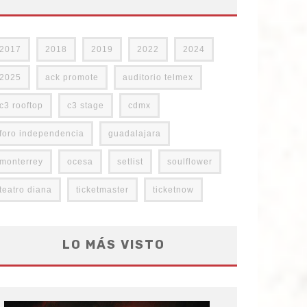
2017
2018
2019
2022
2024
2025
ack promote
auditorio telmex
c3 rooftop
c3 stage
cdmx
foro independencia
guadalajara
monterrey
ocesa
setlist
soulflower
teatro diana
ticketmaster
ticketnow
LO MÁS VISTO