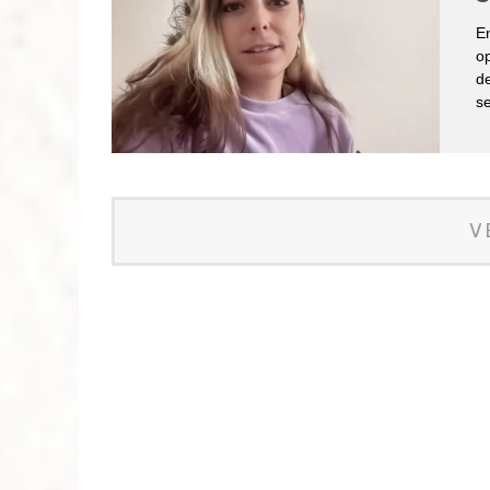
En
op
de
se
V