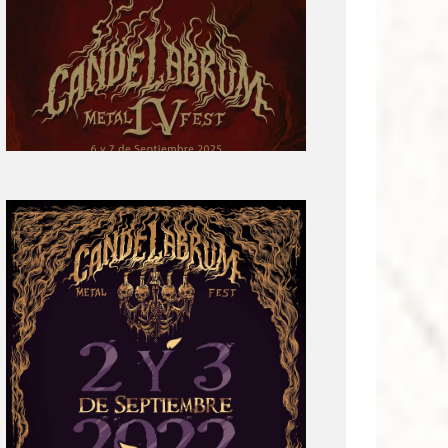
parte
del
cartel:
Candelabrum
Metal
Fest
Cuarta
Edición
Revelación
de
Cartel:
Candelabrum
Metal
Fest
2022