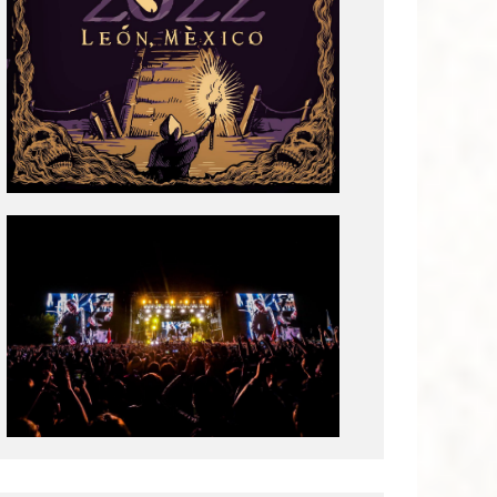
Tecate
Pal
Norte
2020