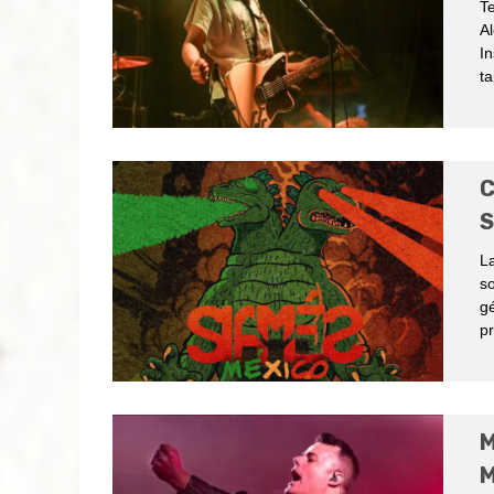
T
Al
In
ta
C
S
La
s
gé
pr
M
M