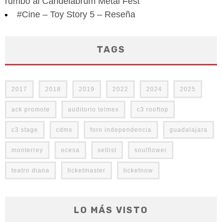
rumbo al Candelabrum Metal Fest
#Cine – Toy Story 5 – Reseña
TAGS
2017
2018
2019
2022
2024
2025
ack promote
auditorio telmex
c3 rooftop
c3 stage
cdmx
foro independencia
guadalajara
monterrey
ocesa
setlist
soulflower
teatro diana
ticketmaster
ticketnow
LO MÁS VISTO