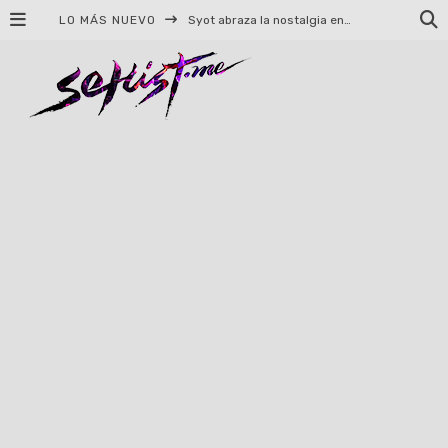
LO MÁS NUEVO
Syot abraza la nostalgia en «Blame», el primer adelanto de su EP debut
Helloween celebrará 40 años de historia con conciertos en Ciudad de México y Guadalajara
El TRI anuncia concierto en el Palacio de los Deportes con Adicto al Rocanrol
Del perreo clásico a la nueva escuela: 5 canciones que queremos escuchar en Dale Mixx 2026
El legado musical de Santa Sabina presente en Guadalajara
Ereb Altor: Los herederos del Epic Viking Metal anuncian su esperada gira por México
#Cine – Star Wars: The Mandalorian and Grogu – Reseña
#Cine – Spider-Man: Un nuevo día – Reseña