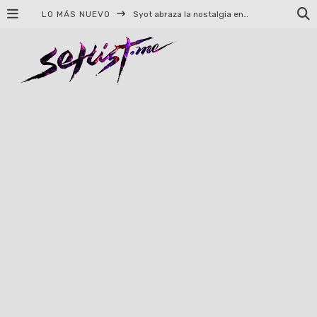
LO MÁS NUEVO
Helloween celebrará 40 años de historia con conciertos en Ciudad de México y Guadalajara
El TRI anuncia concierto en el Palacio de los Deportes con Adicto al Rocanrol
Del perreo clásico a la nueva escuela: 5 canciones que queremos escuchar en Dale Mixx 2026
El legado musical de Santa Sabina presente en Guadalajara
Ereb Altor: Los herederos del Epic Viking Metal anuncian su esperada gira por México
#Cine – Star Wars: The Mandalorian and Grogu – Reseña
#Cine – Spider-Man: Un nuevo día – Reseña