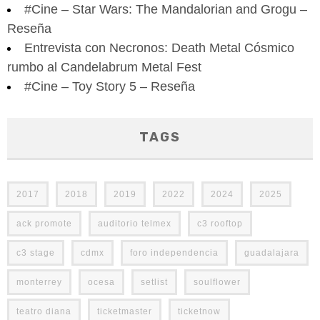
#Cine – Star Wars: The Mandalorian and Grogu –
Reseña
Entrevista con Necronos: Death Metal Cósmico
rumbo al Candelabrum Metal Fest
#Cine – Toy Story 5 – Reseña
TAGS
2017
2018
2019
2022
2024
2025
ack promote
auditorio telmex
c3 rooftop
c3 stage
cdmx
foro independencia
guadalajara
monterrey
ocesa
setlist
soulflower
teatro diana
ticketmaster
ticketnow