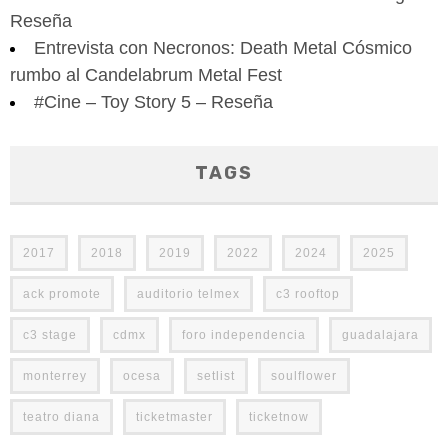
Reseña
Entrevista con Necronos: Death Metal Cósmico
rumbo al Candelabrum Metal Fest
#Cine – Toy Story 5 – Reseña
TAGS
2017
2018
2019
2022
2024
2025
ack promote
auditorio telmex
c3 rooftop
c3 stage
cdmx
foro independencia
guadalajara
monterrey
ocesa
setlist
soulflower
teatro diana
ticketmaster
ticketnow