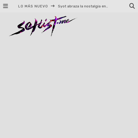
LO MÁS NUEVO
Syot abraza la nostalgia en «Blame», el primer adelanto de su EP debut
Helloween celebrará 40 años de historia con conciertos en Ciudad de México y Guadalajara
El TRI anuncia concierto en el Palacio de los Deportes con Adicto al Rocanrol
Del perreo clásico a la nueva escuela: 5 canciones que queremos escuchar en Dale Mixx 2026
El legado musical de Santa Sabina presente en Guadalajara
Ereb Altor: Los herederos del Epic Viking Metal anuncian su esperada gira por México
#Cine – Star Wars: The Mandalorian and Grogu – Reseña
#Cine – Spider-Man: Un nuevo día – Reseña