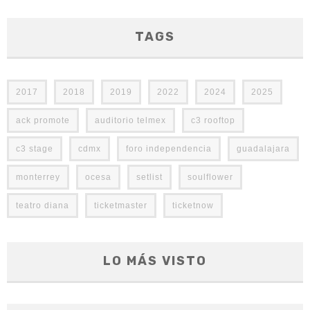
TAGS
2017
2018
2019
2022
2024
2025
ack promote
auditorio telmex
c3 rooftop
c3 stage
cdmx
foro independencia
guadalajara
monterrey
ocesa
setlist
soulflower
teatro diana
ticketmaster
ticketnow
LO MÁS VISTO