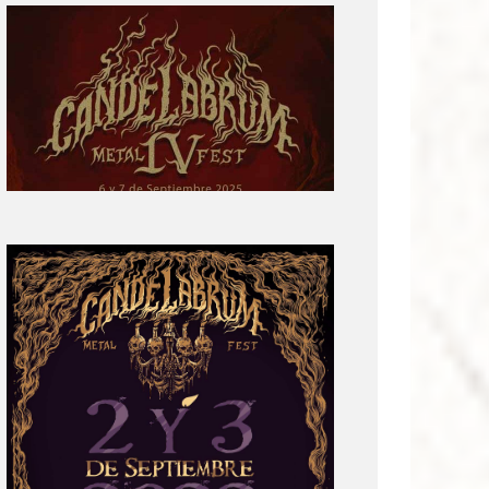
Primera
parte
del
cartel:
Candelabrum
Metal
Fest
Cuarta
Edición
Revelación
de
Cartel:
Candelabrum
Metal
Fest
2022