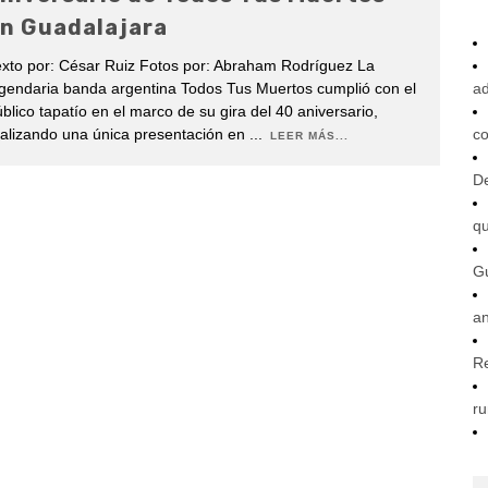
n Guadalajara
xto por: César Ruiz Fotos por: Abraham Rodríguez La
gendaria banda argentina Todos Tus Muertos cumplió con el
ad
blico tapatío en el marco de su gira del 40 aniversario,
alizando una única presentación en
...
co
LEER MÁS...
De
q
G
an
R
ru