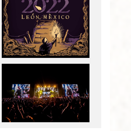
Tecate
Pal
Norte
2020