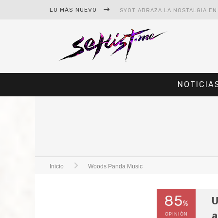
LO MÁS NUEVO
NOTICIA
#CINE – STAR WARS: THE MAND
#CINE – SPIDER-MAN: UN NUEV
Inicio
Woods Panda Music
85
U
%
a
OPINIÓN