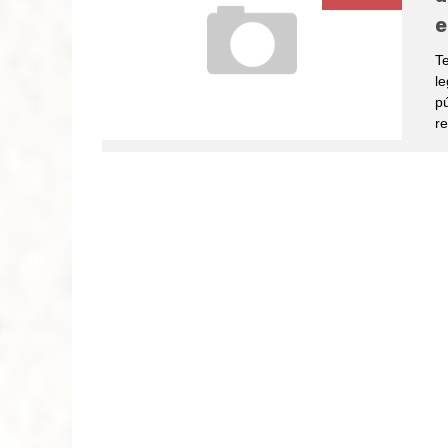
e
Te
le
pú
re