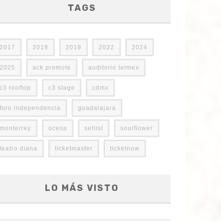
TAGS
2017
2018
2019
2022
2024
2025
ack promote
auditorio telmex
c3 rooftop
c3 stage
cdmx
foro independencia
guadalajara
monterrey
ocesa
setlist
soulflower
teatro diana
ticketmaster
ticketnow
LO MÁS VISTO