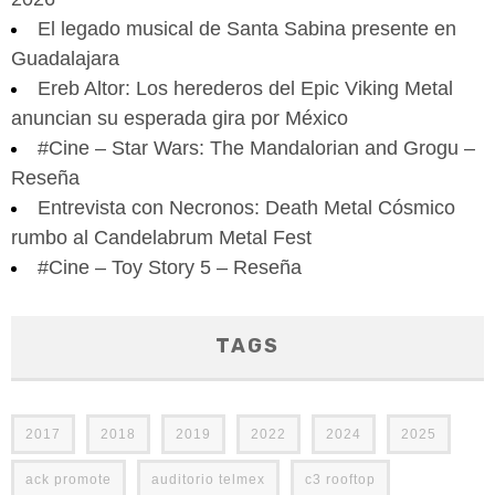
El legado musical de Santa Sabina presente en
Guadalajara
Ereb Altor: Los herederos del Epic Viking Metal
anuncian su esperada gira por México
#Cine – Star Wars: The Mandalorian and Grogu –
Reseña
Entrevista con Necronos: Death Metal Cósmico
rumbo al Candelabrum Metal Fest
#Cine – Toy Story 5 – Reseña
TAGS
2017
2018
2019
2022
2024
2025
ack promote
auditorio telmex
c3 rooftop