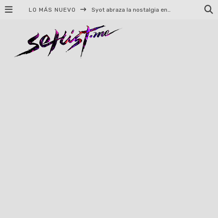
LO MÁS NUEVO
Syot abraza la nostalgia en «Blame», el primer adelanto de su EP debut
Helloween celebrará 40 años de historia con conciertos en Ciudad de México y Guadalajara
El TRI anuncia concierto en el Palacio de los Deportes con Adicto al Rocanrol
Del perreo clásico a la nueva escuela: 5 canciones que queremos escuchar en Dale Mixx 2026
El legado musical de Santa Sabina presente en Guadalajara
Ereb Altor: Los herederos del Epic Viking Metal anuncian su esperada gira por México
#Cine – Star Wars: The Mandalorian and Grogu – Reseña
#Cine – Spider-Man: Un nuevo día – Reseña