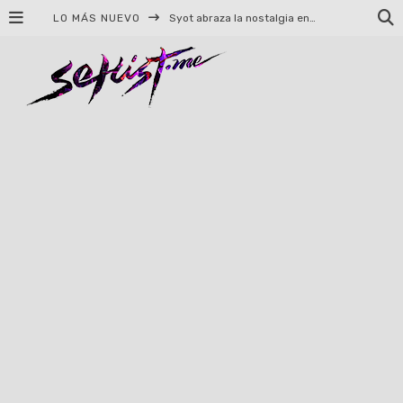
LO MÁS NUEVO
Syot abraza la nostalgia en «Blame», el primer adelanto de su EP debut
Helloween celebrará 40 años de historia con conciertos en Ciudad de México y Guadalajara
El TRI anuncia concierto en el Palacio de los Deportes con Adicto al Rocanrol
Del perreo clásico a la nueva escuela: 5 canciones que queremos escuchar en Dale Mixx 2026
El legado musical de Santa Sabina presente en Guadalajara
Ereb Altor: Los herederos del Epic Viking Metal anuncian su esperada gira por México
#Cine – Star Wars: The Mandalorian and Grogu – Reseña
#Cine – Spider-Man: Un nuevo día – Reseña