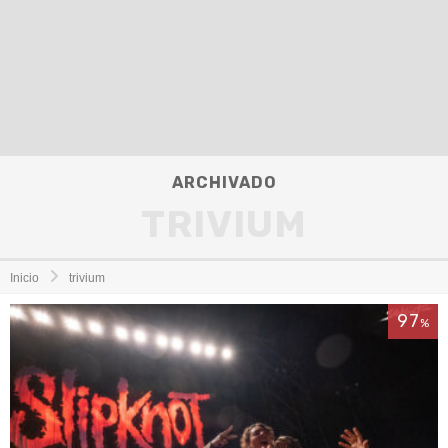
ARCHIVADO
TRIVIUM
Inicio
trivium
97
%