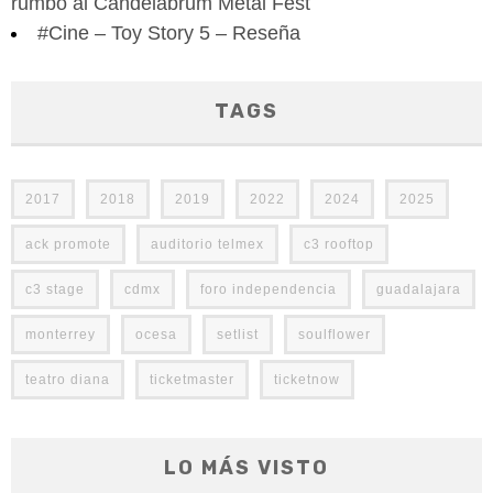
rumbo al Candelabrum Metal Fest
#Cine – Toy Story 5 – Reseña
TAGS
2017
2018
2019
2022
2024
2025
ack promote
auditorio telmex
c3 rooftop
c3 stage
cdmx
foro independencia
guadalajara
monterrey
ocesa
setlist
soulflower
teatro diana
ticketmaster
ticketnow
LO MÁS VISTO