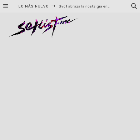
LO MÁS NUEVO
Syot abraza la nostalgia en «Blame», el primer adelanto de su EP debut
Helloween celebrará 40 años de historia con conciertos en Ciudad de México y Guadalajara
El TRI anuncia concierto en el Palacio de los Deportes con Adicto al Rocanrol
Del perreo clásico a la nueva escuela: 5 canciones que queremos escuchar en Dale Mixx 2026
El legado musical de Santa Sabina presente en Guadalajara
Ereb Altor: Los herederos del Epic Viking Metal anuncian su esperada gira por México
#Cine – Star Wars: The Mandalorian and Grogu – Reseña
#Cine – Spider-Man: Un nuevo día – Reseña