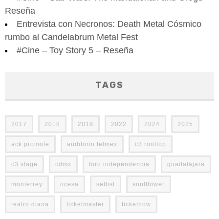
Reseña
Entrevista con Necronos: Death Metal Cósmico
rumbo al Candelabrum Metal Fest
#Cine – Toy Story 5 – Reseña
TAGS
2017
2018
2019
2022
2024
2025
ack promote
auditorio telmex
c3 rooftop
c3 stage
cdmx
foro independencia
guadalajara
monterrey
ocesa
setlist
soulflower
teatro diana
ticketmaster
ticketnow