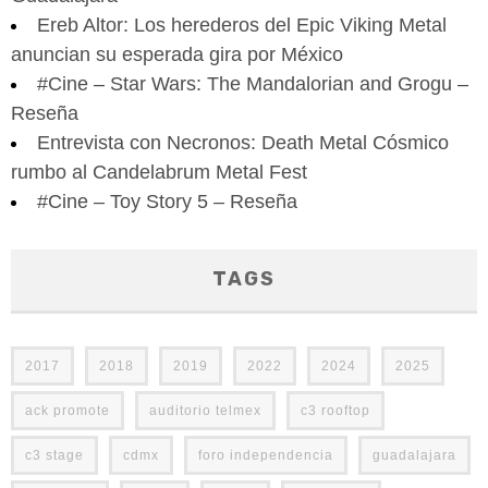
Ereb Altor: Los herederos del Epic Viking Metal
anuncian su esperada gira por México
#Cine – Star Wars: The Mandalorian and Grogu –
Reseña
Entrevista con Necronos: Death Metal Cósmico
rumbo al Candelabrum Metal Fest
#Cine – Toy Story 5 – Reseña
TAGS
2017
2018
2019
2022
2024
2025
ack promote
auditorio telmex
c3 rooftop
c3 stage
cdmx
foro independencia
guadalajara