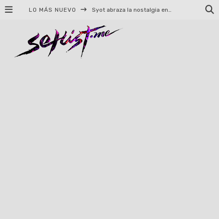
LO MÁS NUEVO
Syot abraza la nostalgia en «Blame», el primer adelanto de su EP debut
Helloween celebrará 40 años de historia con conciertos en Ciudad de México y Guadalajara
El TRI anuncia concierto en el Palacio de los Deportes con Adicto al Rocanrol
Del perreo clásico a la nueva escuela: 5 canciones que queremos escuchar en Dale Mixx 2026
El legado musical de Santa Sabina presente en Guadalajara
Ereb Altor: Los herederos del Epic Viking Metal anuncian su esperada gira por México
#Cine – Star Wars: The Mandalorian and Grogu – Reseña
#Cine – Spider-Man: Un nuevo día – Reseña