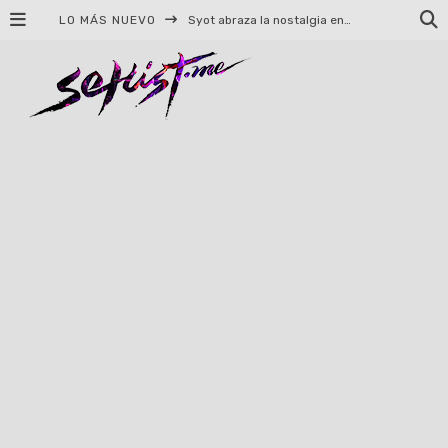
LO MÁS NUEVO
Syot abraza la nostalgia en «Blame», el primer adelanto de su EP debut
Helloween celebrará 40 años de historia con conciertos en Ciudad de México y Guadalajara
El TRI anuncia concierto en el Palacio de los Deportes con Adicto al Rocanrol
Del perreo clásico a la nueva escuela: 5 canciones que queremos escuchar en Dale Mixx 2026
El legado musical de Santa Sabina presente en Guadalajara
Ereb Altor: Los herederos del Epic Viking Metal anuncian su esperada gira por México
#Cine – Star Wars: The Mandalorian and Grogu – Reseña
#Cine – Spider-Man: Un nuevo día – Reseña