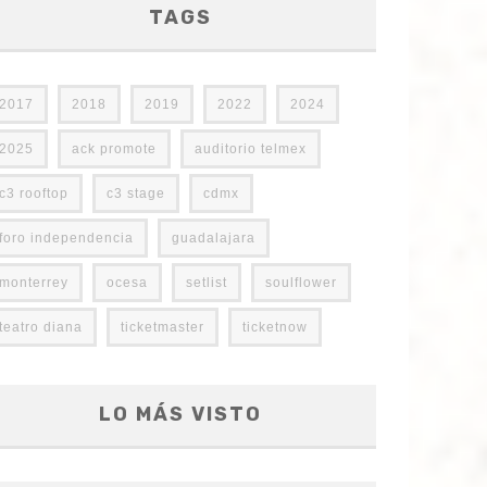
TAGS
2017
2018
2019
2022
2024
2025
ack promote
auditorio telmex
c3 rooftop
c3 stage
cdmx
foro independencia
guadalajara
monterrey
ocesa
setlist
soulflower
teatro diana
ticketmaster
ticketnow
LO MÁS VISTO