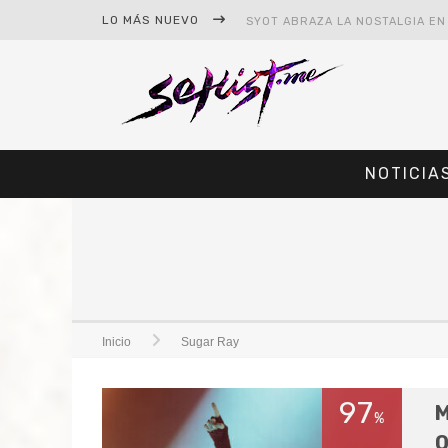
LO MÁS NUEVO
NOTICIA
#CINE – STAR WARS: THE MAND
#CINE – SPIDER-MAN: UN NUEV
Inicio
Sugar Ray
97
M
%
O