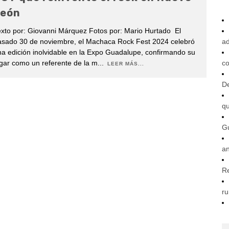
eón
xto por: Giovanni Márquez Fotos por: Mario Hurtado El
asado 30 de noviembre, el Machaca Rock Fest 2024 celebró
ad
a edición inolvidable en la Expo Guadalupe, confirmando su
gar como un referente de la m
...
co
LEER MÁS...
De
q
G
an
R
ru