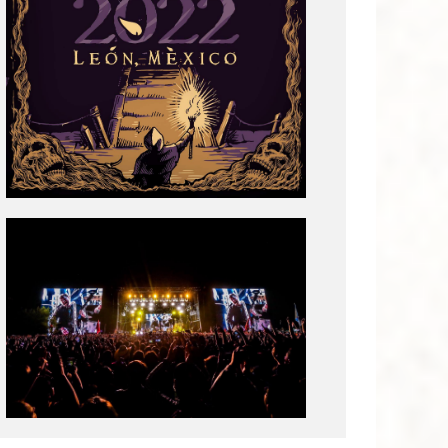
Tecate
Pal
Norte
2020