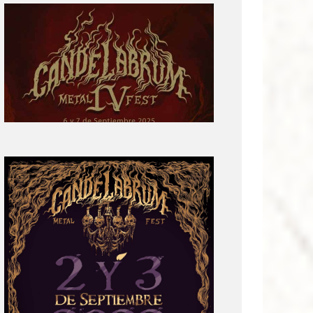
Primera
parte
del
cartel:
Candelabrum
Metal
Fest
Cuarta
Edición
Revelación
de
Cartel:
Candelabrum
Metal
Fest
2022