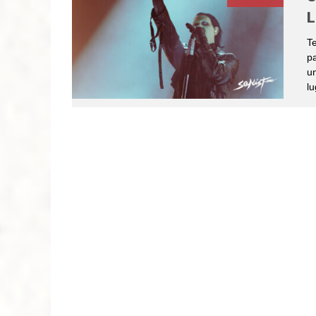
L
Te
p
un
lu