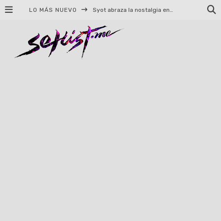
LO MÁS NUEVO
Syot abraza la nostalgia en «Blame», el primer adelanto de su EP debut
Helloween celebrará 40 años de historia con conciertos en Ciudad de México y Guadalajara
El TRI anuncia concierto en el Palacio de los Deportes con Adicto al Rocanrol
Del perreo clásico a la nueva escuela: 5 canciones que queremos escuchar en Dale Mixx 2026
El legado musical de Santa Sabina presente en Guadalajara
Ereb Altor: Los herederos del Epic Viking Metal anuncian su esperada gira por México
#Cine – Star Wars: The Mandalorian and Grogu – Reseña
#Cine – Spider-Man: Un nuevo día – Reseña