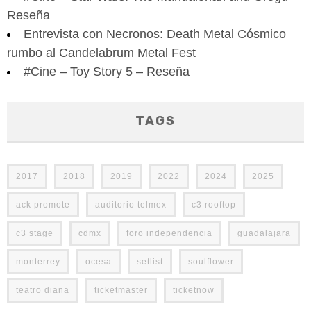
Reseña
Entrevista con Necronos: Death Metal Cósmico
rumbo al Candelabrum Metal Fest
#Cine – Toy Story 5 – Reseña
TAGS
2017
2018
2019
2022
2024
2025
ack promote
auditorio telmex
c3 rooftop
c3 stage
cdmx
foro independencia
guadalajara
monterrey
ocesa
setlist
soulflower
teatro diana
ticketmaster
ticketnow