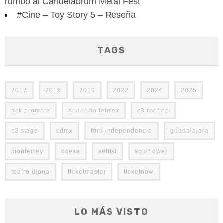
rumbo al Candelabrum Metal Fest
#Cine – Toy Story 5 – Reseña
TAGS
2017
2018
2019
2022
2024
2025
ack promote
auditorio telmex
c3 rooftop
c3 stage
cdmx
foro independencia
guadalajara
monterrey
ocesa
setlist
soulflower
teatro diana
ticketmaster
ticketnow
LO MÁS VISTO