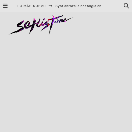
LO MÁS NUEVO
Syot abraza la nostalgia en «Blame», el primer adelanto de su EP debut
Helloween celebrará 40 años de historia con conciertos en Ciudad de México y Guadalajara
El TRI anuncia concierto en el Palacio de los Deportes con Adicto al Rocanrol
Del perreo clásico a la nueva escuela: 5 canciones que queremos escuchar en Dale Mixx 2026
El legado musical de Santa Sabina presente en Guadalajara
Ereb Altor: Los herederos del Epic Viking Metal anuncian su esperada gira por México
#Cine – Star Wars: The Mandalorian and Grogu – Reseña
#Cine – Spider-Man: Un nuevo día – Reseña