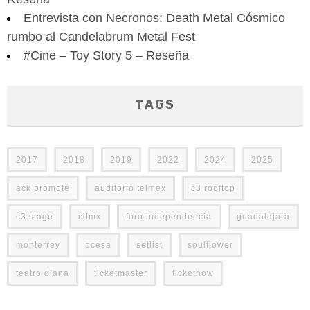
Entrevista con Necronos: Death Metal Cósmico
rumbo al Candelabrum Metal Fest
#Cine – Toy Story 5 – Reseña
TAGS
2017
2018
2019
2022
2024
2025
ack promote
auditorio telmex
c3 rooftop
c3 stage
cdmx
foro independencia
guadalajara
monterrey
ocesa
setlist
soulflower
teatro diana
ticketmaster
ticketnow