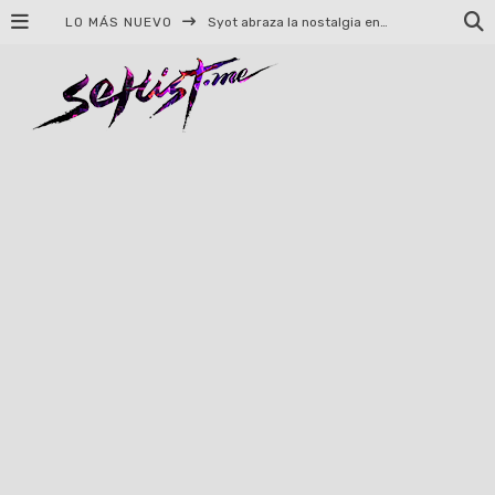
LO MÁS NUEVO
Syot abraza la nostalgia en «Blame», el primer adelanto de su EP debut
Helloween celebrará 40 años de historia con conciertos en Ciudad de México y Guadalajara
El TRI anuncia concierto en el Palacio de los Deportes con Adicto al Rocanrol
Del perreo clásico a la nueva escuela: 5 canciones que queremos escuchar en Dale Mixx 2026
El legado musical de Santa Sabina presente en Guadalajara
Ereb Altor: Los herederos del Epic Viking Metal anuncian su esperada gira por México
#Cine – Star Wars: The Mandalorian and Grogu – Reseña
#Cine – Spider-Man: Un nuevo día – Reseña