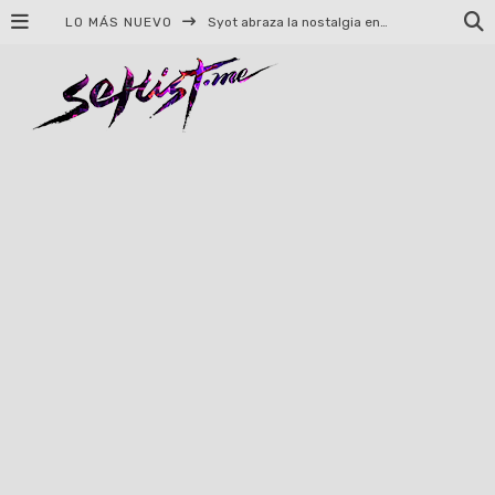
LO MÁS NUEVO
Syot abraza la nostalgia en «Blame», el primer adelanto de su EP debut
Helloween celebrará 40 años de historia con conciertos en Ciudad de México y Guadalajara
El TRI anuncia concierto en el Palacio de los Deportes con Adicto al Rocanrol
Del perreo clásico a la nueva escuela: 5 canciones que queremos escuchar en Dale Mixx 2026
El legado musical de Santa Sabina presente en Guadalajara
Ereb Altor: Los herederos del Epic Viking Metal anuncian su esperada gira por México
#Cine – Star Wars: The Mandalorian and Grogu – Reseña
#Cine – Spider-Man: Un nuevo día – Reseña