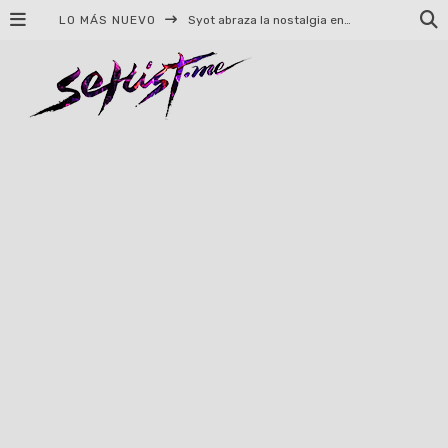
LO MÁS NUEVO
Syot abraza la nostalgia en «Blame», el primer adelanto de su EP debut
Helloween celebrará 40 años de historia con conciertos en Ciudad de México y Guadalajara
El TRI anuncia concierto en el Palacio de los Deportes con Adicto al Rocanrol
Del perreo clásico a la nueva escuela: 5 canciones que queremos escuchar en Dale Mixx 2026
El legado musical de Santa Sabina presente en Guadalajara
Ereb Altor: Los herederos del Epic Viking Metal anuncian su esperada gira por México
#Cine – Star Wars: The Mandalorian and Grogu – Reseña
#Cine – Spider-Man: Un nuevo día – Reseña