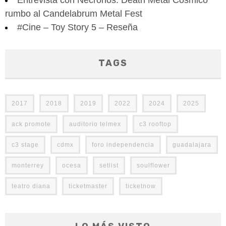
rumbo al Candelabrum Metal Fest
#Cine – Toy Story 5 – Reseña
TAGS
2017
2018
2019
2022
2024
2025
ack promote
auditorio telmex
c3 rooftop
c3 stage
cdmx
foro independencia
guadalajara
monterrey
ocesa
setlist
soulflower
teatro diana
ticketmaster
ticketnow