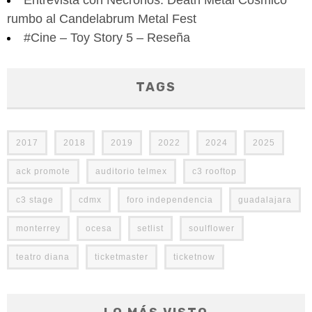
rumbo al Candelabrum Metal Fest
#Cine – Toy Story 5 – Reseña
TAGS
2017
2018
2019
2022
2024
2025
ack promote
auditorio telmex
c3 rooftop
c3 stage
cdmx
foro independencia
guadalajara
monterrey
ocesa
setlist
soulflower
teatro diana
ticketmaster
ticketnow