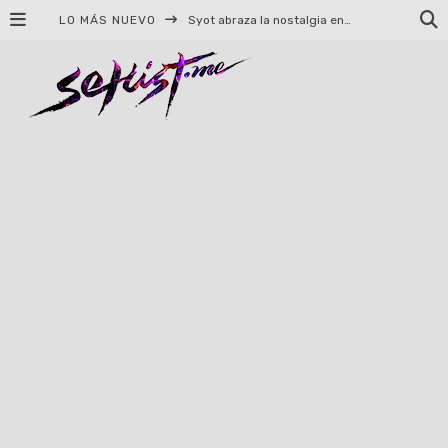
LO MÁS NUEVO
Syot abraza la nostalgia en «Blame», el primer adelanto de su EP debut
Helloween celebrará 40 años de historia con conciertos en Ciudad de México y Guadalajara
El TRI anuncia concierto en el Palacio de los Deportes con Adicto al Rocanrol
Del perreo clásico a la nueva escuela: 5 canciones que queremos escuchar en Dale Mixx 2026
El legado musical de Santa Sabina presente en Guadalajara
Ereb Altor: Los herederos del Epic Viking Metal anuncian su esperada gira por México
#Cine – Star Wars: The Mandalorian and Grogu – Reseña
#Cine – Spider-Man: Un nuevo día – Reseña