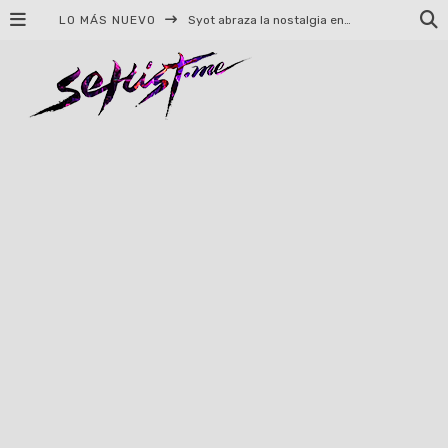
LO MÁS NUEVO
Syot abraza la nostalgia en «Blame», el primer adelanto de su EP debut
Helloween celebrará 40 años de historia con conciertos en Ciudad de México y Guadalajara
El TRI anuncia concierto en el Palacio de los Deportes con Adicto al Rocanrol
Del perreo clásico a la nueva escuela: 5 canciones que queremos escuchar en Dale Mixx 2026
El legado musical de Santa Sabina presente en Guadalajara
Ereb Altor: Los herederos del Epic Viking Metal anuncian su esperada gira por México
#Cine – Star Wars: The Mandalorian and Grogu – Reseña
#Cine – Spider-Man: Un nuevo día – Reseña