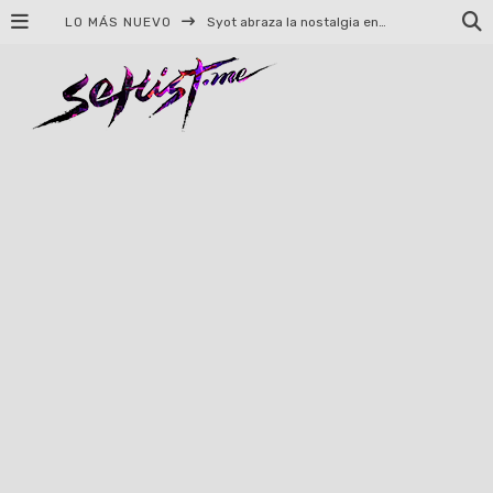
LO MÁS NUEVO
Syot abraza la nostalgia en «Blame», el primer adelanto de su EP debut
Helloween celebrará 40 años de historia con conciertos en Ciudad de México y Guadalajara
El TRI anuncia concierto en el Palacio de los Deportes con Adicto al Rocanrol
Del perreo clásico a la nueva escuela: 5 canciones que queremos escuchar en Dale Mixx 2026
El legado musical de Santa Sabina presente en Guadalajara
Ereb Altor: Los herederos del Epic Viking Metal anuncian su esperada gira por México
#Cine – Star Wars: The Mandalorian and Grogu – Reseña
#Cine – Spider-Man: Un nuevo día – Reseña