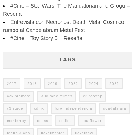
#Cine – Star Wars: The Mandalorian and Grogu –
Reseña
Entrevista con Necronos: Death Metal Cósmico
rumbo al Candelabrum Metal Fest
#Cine – Toy Story 5 – Reseña
TAGS
2017
2018
2019
2022
2024
2025
ack promote
auditorio telmex
c3 rooftop
c3 stage
cdmx
foro independencia
guadalajara
monterrey
ocesa
setlist
soulflower
teatro diana
ticketmaster
ticketnow