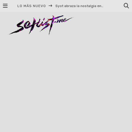
LO MÁS NUEVO
Syot abraza la nostalgia en «Blame», el primer adelanto de su EP debut
Helloween celebrará 40 años de historia con conciertos en Ciudad de México y Guadalajara
El TRI anuncia concierto en el Palacio de los Deportes con Adicto al Rocanrol
Del perreo clásico a la nueva escuela: 5 canciones que queremos escuchar en Dale Mixx 2026
El legado musical de Santa Sabina presente en Guadalajara
Ereb Altor: Los herederos del Epic Viking Metal anuncian su esperada gira por México
#Cine – Star Wars: The Mandalorian and Grogu – Reseña
#Cine – Spider-Man: Un nuevo día – Reseña