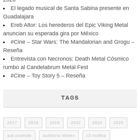
El legado musical de Santa Sabina presente en
Guadalajara
Ereb Altor: Los herederos del Epic Viking Metal
anuncian su esperada gira por México
#Cine – Star Wars: The Mandalorian and Grogu –
Reseña
Entrevista con Necronos: Death Metal Cósmico
rumbo al Candelabrum Metal Fest
#Cine – Toy Story 5 – Reseña
TAGS
2017
2018
2019
2022
2024
2025
ack promote
auditorio telmex
c3 rooftop