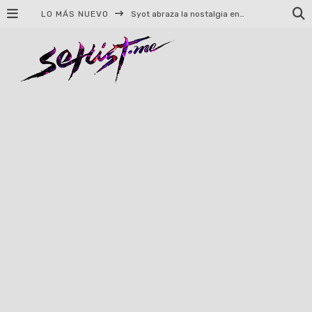
LO MÁS NUEVO
Syot abraza la nostalgia en «Blame», el primer adelanto de su EP debut
Helloween celebrará 40 años de historia con conciertos en Ciudad de México y Guadalajara
El TRI anuncia concierto en el Palacio de los Deportes con Adicto al Rocanrol
Del perreo clásico a la nueva escuela: 5 canciones que queremos escuchar en Dale Mixx 2026
El legado musical de Santa Sabina presente en Guadalajara
Ereb Altor: Los herederos del Epic Viking Metal anuncian su esperada gira por México
#Cine – Star Wars: The Mandalorian and Grogu – Reseña
#Cine – Spider-Man: Un nuevo día – Reseña