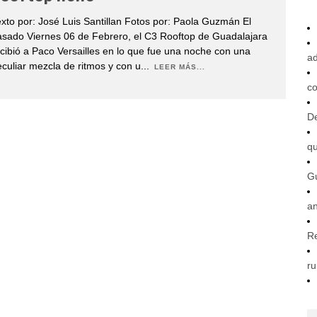
xto por: José Luis Santillan Fotos por: Paola Guzmán El
sado Viernes 06 de Febrero, el C3 Rooftop de Guadalajara
cibió a Paco Versailles en lo que fue una noche con una
ad
culiar mezcla de ritmos y con u
...
LEER MÁS...
co
De
q
G
an
R
ru