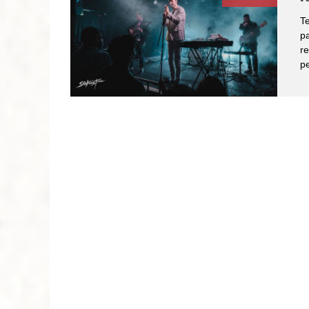
Te
pa
re
pe