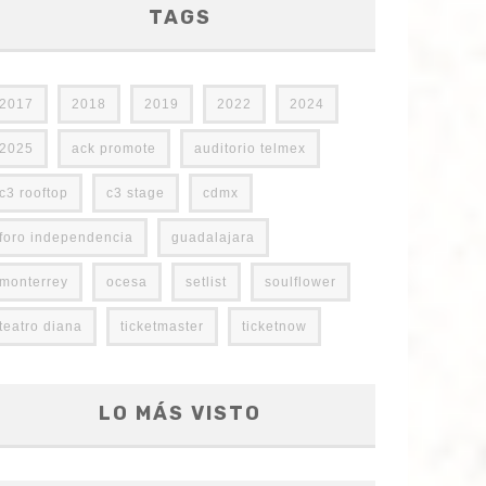
TAGS
2017
2018
2019
2022
2024
2025
ack promote
auditorio telmex
c3 rooftop
c3 stage
cdmx
foro independencia
guadalajara
monterrey
ocesa
setlist
soulflower
teatro diana
ticketmaster
ticketnow
LO MÁS VISTO