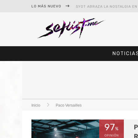
LO MÁS NUEVO
NOTICIA
#CINE – STAR WARS: THE MAND
#CINE – SPIDER-MAN: UN NUEV
Inicio
Paco Versailles
97
P
%
R
OPINIÓN