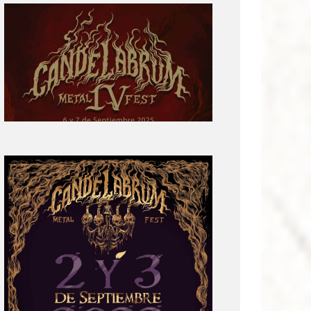
Primera
parte
del
cartel:
Candelabrum
Metal
Fest
Cuarta
Edición
Revelación
de
Cartel:
Candelabrum
Metal
Fest
2022