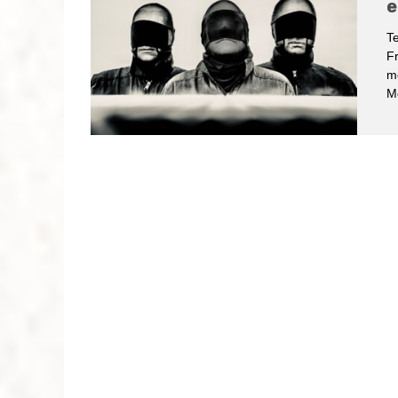
e
Te
Fr
me
Me