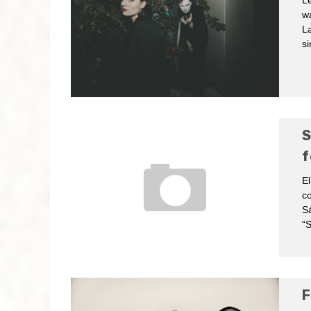
Le
wa
La
si
S
f
El
co
S
“S
F