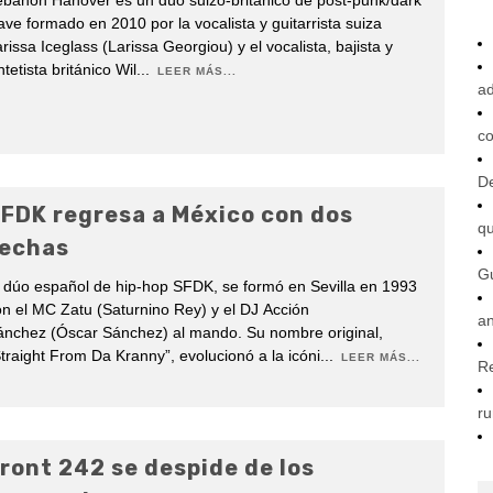
banon Hanover es un dúo suizo-británico de post-punk/dark
ve formado en 2010 por la vocalista y guitarrista suiza
rissa Iceglass (Larissa Georgiou) y el vocalista, bajista y
ntetista británico Wil
...
LEER MÁS...
ad
co
De
FDK regresa a México con dos
q
echas
G
 dúo español de hip-hop SFDK, se formó en Sevilla en 1993
n el MC Zatu (Saturnino Rey) y el DJ Acción
an
ánchez (Óscar Sánchez) al mando. Su nombre original,
traight From Da Kranny”, evolucionó a la icóni
...
LEER MÁS...
R
ru
ront 242 se despide de los