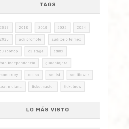
TAGS
2017
2018
2019
2022
2024
2025
ack promote
auditorio telmex
c3 rooftop
c3 stage
cdmx
foro independencia
guadalajara
monterrey
ocesa
setlist
soulflower
teatro diana
ticketmaster
ticketnow
LO MÁS VISTO