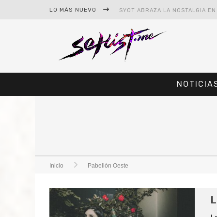
LO MÁS NUEVO
NOTICIA
#CINE – STAR WARS: THE MAND
#CINE – SPIDER-MAN: UN NUEV
Inicio
Pabellón Oeste
L