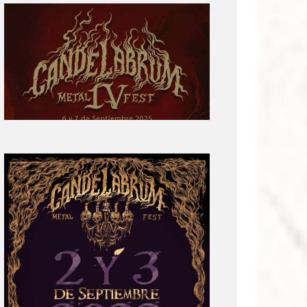
Primera
parte
del
cartel:
Candelabrum
Metal
Fest
Cuarta
Edición
Revelación
de
Cartel:
Candelabrum
Metal
Fest
2022