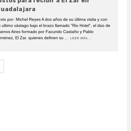
istos para recibir a El Zar en
uadalajara
xto por: Michel Reyes A dos años de su última visita y con
 ultimo vástago bajo el brazo llamado “Rio Hotel”, el dúo de
uenos Aires formado por Facundo Castaño y Pablo
ménez, El Zar. quienes definen su
...
LEER MÁS...