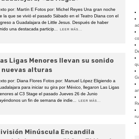
xto por: Martín E Fotos por: Michel Reyes Una gran noche
e la que se vivió el pasado Sábado en el Teatro Diana con el
greso a Guadalajara de Little Jesus. Después de haber
ad
nido una destacada particip
...
LEER MÁS...
co
De
as Ligas Menores llevan su sonido
q
 nuevas alturas
G
xto por: Diana Flores Fotos por: Manuel López Eligiendo a
adalajara para iniciar su gira por México, llegaron Las Ligas
an
enores al C3 Stage el pasado Jueves 26 de Junio
ayéndonos un fin de semana de indie
...
LEER MÁS...
R
ru
ivisión Minúscula Encandila