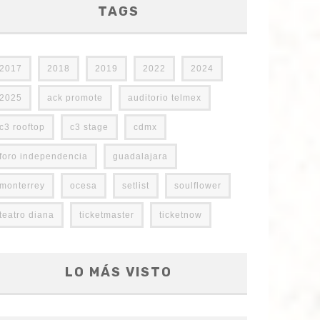
TAGS
2017
2018
2019
2022
2024
2025
ack promote
auditorio telmex
c3 rooftop
c3 stage
cdmx
foro independencia
guadalajara
monterrey
ocesa
setlist
soulflower
teatro diana
ticketmaster
ticketnow
LO MÁS VISTO