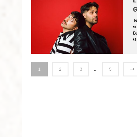
L
G
Te
su
B
Gi
1
2
3
…
5