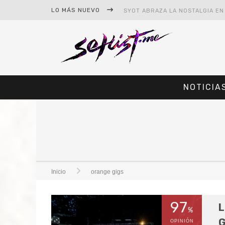
LO MÁS NUEVO
NOTICIA
#CINE – STAR WARS: THE MAND
#CINE – SPIDER-MAN: UN NUEV
Inicio
orange gigs
97
L
%
G
OPINIÓN