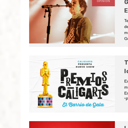
G
OPINIÓN
E
T
de
me
G
T
l
E
mu
E
“P