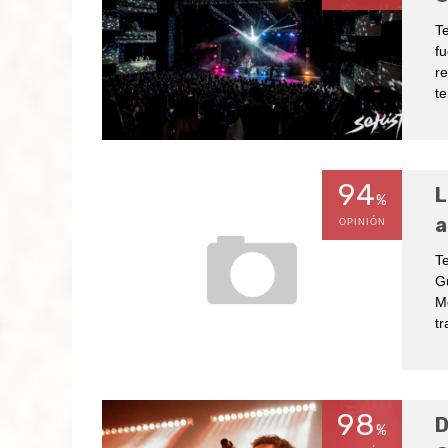
Te
fu
re
te
94
L
%
a
OPINIÓN
Te
Gu
M
tr
98
D
%