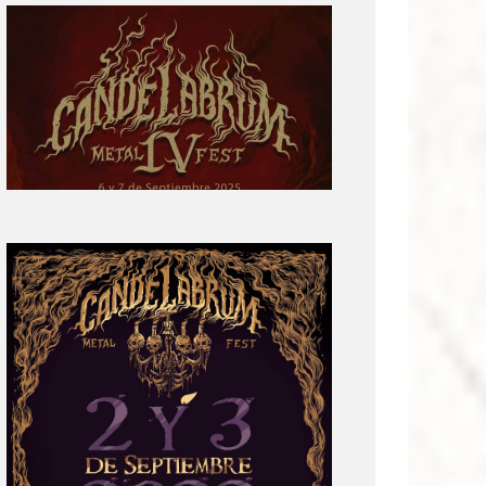
Primera
parte
del
cartel:
Candelabrum
Metal
Fest
Cuarta
Edición
Revelación
de
Cartel:
Candelabrum
Metal
Fest
2022