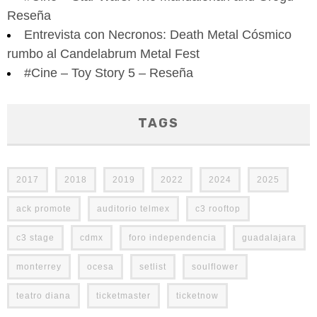
Reseña
Entrevista con Necronos: Death Metal Cósmico
rumbo al Candelabrum Metal Fest
#Cine – Toy Story 5 – Reseña
TAGS
2017
2018
2019
2022
2024
2025
ack promote
auditorio telmex
c3 rooftop
c3 stage
cdmx
foro independencia
guadalajara
monterrey
ocesa
setlist
soulflower
teatro diana
ticketmaster
ticketnow