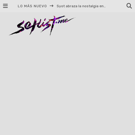
LO MÁS NUEVO
Syot abraza la nostalgia en «Blame», el primer adelanto de su EP debut
Helloween celebrará 40 años de historia con conciertos en Ciudad de México y Guadalajara
El TRI anuncia concierto en el Palacio de los Deportes con Adicto al Rocanrol
Del perreo clásico a la nueva escuela: 5 canciones que queremos escuchar en Dale Mixx 2026
El legado musical de Santa Sabina presente en Guadalajara
Ereb Altor: Los herederos del Epic Viking Metal anuncian su esperada gira por México
#Cine – Star Wars: The Mandalorian and Grogu – Reseña
#Cine – Spider-Man: Un nuevo día – Reseña