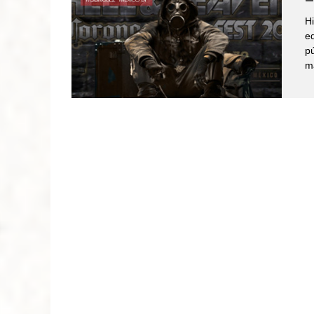
Hi
ed
pú
má