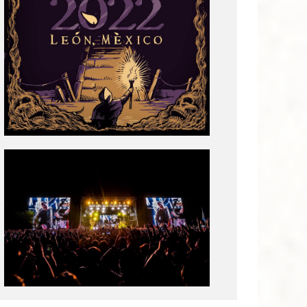
Tecate
Pal
Norte
2020