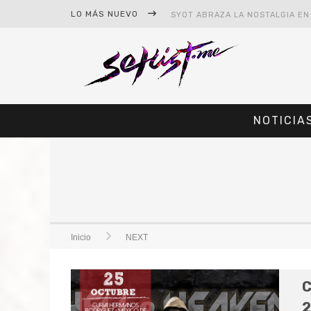
LO MÁS NUEVO
NOTICIA
#CINE – STAR WARS: THE MAND
#CINE – SPIDER-MAN: UN NUEV
Inicio
NEXT
C