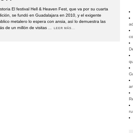
storia El festival Hell & Heaven Fest, que va por su cuarta
ición, se fundó en Guadalajara en 2010, y el exigente
blico metalero lo espera con ansia, así lo demuestra las
ad
s de un millón de visitas
...
LEER MÁS...
co
De
q
G
an
R
ru