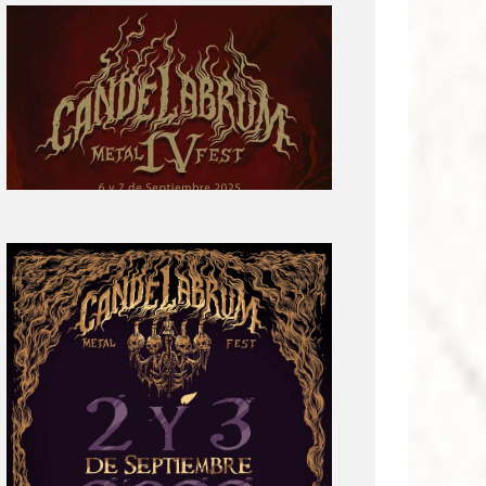
Primera
parte
del
cartel:
Candelabrum
Metal
Fest
Cuarta
Edición
Revelación
de
Cartel:
Candelabrum
Metal
Fest
2022