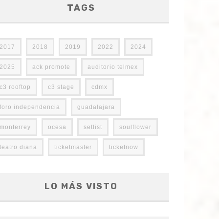
TAGS
2017
2018
2019
2022
2024
2025
ack promote
auditorio telmex
c3 rooftop
c3 stage
cdmx
foro independencia
guadalajara
monterrey
ocesa
setlist
soulflower
teatro diana
ticketmaster
ticketnow
LO MÁS VISTO