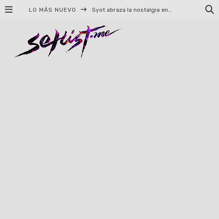
LO MÁS NUEVO
Syot abraza la nostalgia en «Blame», el primer adelanto de su EP debut
Helloween celebrará 40 años de historia con conciertos en Ciudad de México y Guadalajara
El TRI anuncia concierto en el Palacio de los Deportes con Adicto al Rocanrol
Del perreo clásico a la nueva escuela: 5 canciones que queremos escuchar en Dale Mixx 2026
El legado musical de Santa Sabina presente en Guadalajara
Ereb Altor: Los herederos del Epic Viking Metal anuncian su esperada gira por México
#Cine – Star Wars: The Mandalorian and Grogu – Reseña
#Cine – Spider-Man: Un nuevo día – Reseña