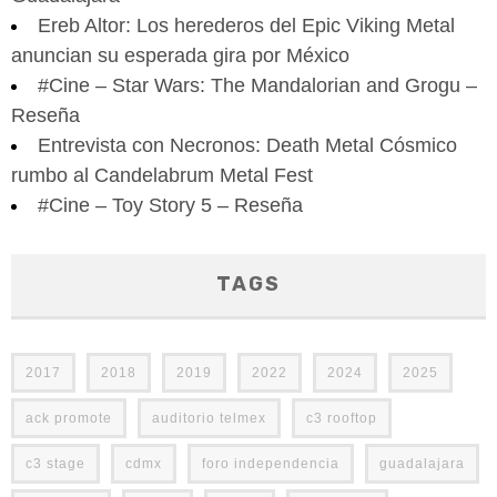
Ereb Altor: Los herederos del Epic Viking Metal
anuncian su esperada gira por México
#Cine – Star Wars: The Mandalorian and Grogu –
Reseña
Entrevista con Necronos: Death Metal Cósmico
rumbo al Candelabrum Metal Fest
#Cine – Toy Story 5 – Reseña
TAGS
2017
2018
2019
2022
2024
2025
ack promote
auditorio telmex
c3 rooftop
c3 stage
cdmx
foro independencia
guadalajara