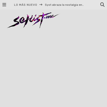
LO MÁS NUEVO
Syot abraza la nostalgia en «Blame», el primer adelanto de su EP debut
Helloween celebrará 40 años de historia con conciertos en Ciudad de México y Guadalajara
El TRI anuncia concierto en el Palacio de los Deportes con Adicto al Rocanrol
Del perreo clásico a la nueva escuela: 5 canciones que queremos escuchar en Dale Mixx 2026
El legado musical de Santa Sabina presente en Guadalajara
Ereb Altor: Los herederos del Epic Viking Metal anuncian su esperada gira por México
#Cine – Star Wars: The Mandalorian and Grogu – Reseña
#Cine – Spider-Man: Un nuevo día – Reseña