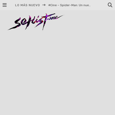
LO MÁS NUEVO
#Cine – Spider-Man: Un nuevo día – Reseña
Syot abraza la nostalgia en «Blame», el primer adelanto de su EP debut
Helloween celebrará 40 años de historia con conciertos en Ciudad de México y Guadalajara
El TRI anuncia concierto en el Palacio de los Deportes con Adicto al Rocanrol
Del perreo clásico a la nueva escuela: 5 canciones que queremos escuchar en Dale Mixx 2026
El legado musical de Santa Sabina presente en Guadalajara
Ereb Altor: Los herederos del Epic Viking Metal anuncian su esperada gira por México
#Cine – Star Wars: The Mandalorian and Grogu – Reseña