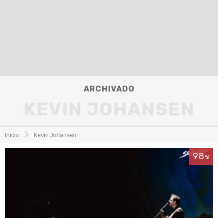
ARCHIVADO
KEVIN JOHANSEN
Inicio
Kevin Johansen
98
%