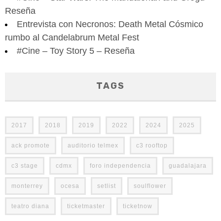
Reseña
Entrevista con Necronos: Death Metal Cósmico
rumbo al Candelabrum Metal Fest
#Cine – Toy Story 5 – Reseña
TAGS
2017
2018
2019
2022
2024
2025
ack promote
auditorio telmex
c3 rooftop
c3 stage
cdmx
foro independencia
guadalajara
monterrey
ocesa
setlist
soulflower
teatro diana
ticketmaster
ticketnow