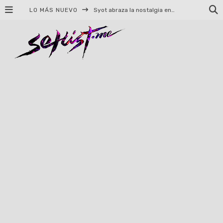
LO MÁS NUEVO
Syot abraza la nostalgia en «Blame», el primer adelanto de su EP debut
Helloween celebrará 40 años de historia con conciertos en Ciudad de México y Guadalajara
El TRI anuncia concierto en el Palacio de los Deportes con Adicto al Rocanrol
Del perreo clásico a la nueva escuela: 5 canciones que queremos escuchar en Dale Mixx 2026
El legado musical de Santa Sabina presente en Guadalajara
Ereb Altor: Los herederos del Epic Viking Metal anuncian su esperada gira por México
#Cine – Star Wars: The Mandalorian and Grogu – Reseña
#Cine – Spider-Man: Un nuevo día – Reseña